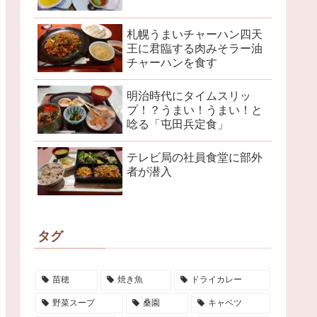
札幌うまいチャーハン四天
王に君臨する肉みそラー油
チャーハンを食す
明治時代にタイムスリッ
プ！？うまい！うまい！と
唸る「屯田兵定食」
テレビ局の社員食堂に部外
者が潜入
タグ
苗穂
焼き魚
ドライカレー
野菜スープ
桑園
キャベツ