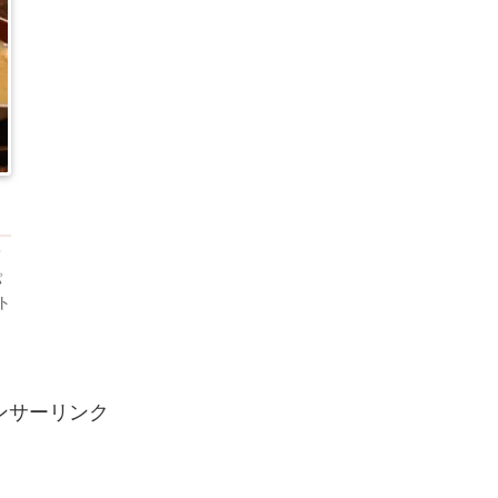
て
パ
ト
）
ンサーリンク