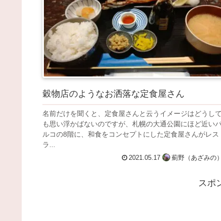
穀物店のようなお洒落な定食屋さん
名前だけを聞くと、定食屋さんと云うイメージはどうし
も思い浮かばないのですが、札幌の大通公園にほど近い
ルコの8階に、和食をコンセプトにした定食屋さんがレス
ラ...
2021.05.17
薊野（あざみの
スポ