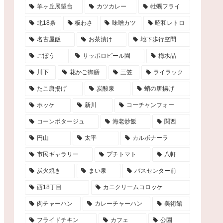
羊ヶ丘展望台
カツカレー
牡蠣フライ
北18条
板わさ
味噌カツ
昭和レトロ
名古屋飯
お茶漬け
地下歩行空間
ごぼう
サッポロビール園
梅水晶
川下
花かご御膳
三笠
ライラック
たこ唐揚げ
炭酸泉
蛸の唐揚げ
ホッケ
新川
コーチャンフォー
コーンポタージュ
海老炒飯
関西
円山
太平
カルボナーラ
市民ギャラリー
プチトマト
八軒
炭火焼き
まい泉
バスセンター前
西18丁目
カニクリームコロッケ
肉チャーハン
カレーチャーハン
美術館
フライドチキン
カフェ
公園