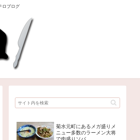
テロブログ
菊水元町にあるメガ盛りメ
ニュー多数のラーメン大将
で肉盛りソバ