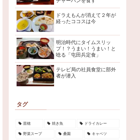
チャーハンを食す
ドラえもんが消えて２年が
経ったココスは今
明治時代にタイムスリッ
プ！？うまい！うまい！と
唸る「屯田兵定食」
テレビ局の社員食堂に部外
者が潜入
タグ
苗穂
焼き魚
ドライカレー
野菜スープ
桑園
キャベツ