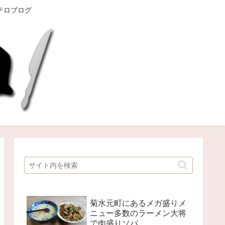
テロブログ
菊水元町にあるメガ盛りメ
ニュー多数のラーメン大将
で肉盛りソバ