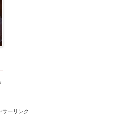
ェ
て
）
ンサーリンク