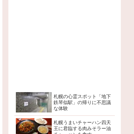
札幌の心霊スポット「地下
鉄琴似駅」の帰りに不思議
な体験
札幌うまいチャーハン四天
王に君臨する肉みそラー油