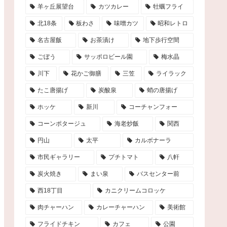
羊ヶ丘展望台
カツカレー
牡蠣フライ
北18条
板わさ
味噌カツ
昭和レトロ
名古屋飯
お茶漬け
地下歩行空間
ごぼう
サッポロビール園
梅水晶
川下
花かご御膳
三笠
ライラック
たこ唐揚げ
炭酸泉
蛸の唐揚げ
ホッケ
新川
コーチャンフォー
コーンポタージュ
海老炒飯
関西
円山
太平
カルボナーラ
市民ギャラリー
プチトマト
八軒
炭火焼き
まい泉
バスセンター前
西18丁目
カニクリームコロッケ
肉チャーハン
カレーチャーハン
美術館
フライドチキン
カフェ
公園