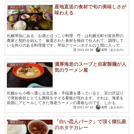
産地直送の食材で旬の美味しさが
西区エリア
味わえる
札幌琴似にある「お酒とほっこり料理 竹」は札幌元町や富良野の
農家と契約を結んで、厳選された食材を独自で仕入れて、調理して
いる拘りのある料理屋です。琴似グリーンホテルの１階に入ってい
る料理屋なので、北海道の旅行の際に便利だと思います。勿論、
薊野（あざみの）
2021.03.28
地...
濃厚海老のスープと自家製麺が人
西区エリア
気のラーメン屋
札幌から小樽へ通じる北五条・手稲通を通っていると、宮の沢辺り
で突如食欲ととても興味をそそる看板が現れます。それは、海老を
前面にアピールしてきた海老ラーメンの看板なのです。しかも、伊
勢海老のラーメンまであると謳っておられると立ち寄らずには居
薊野（あざみの）
2021.07.16
ら...
「白い恋人パーク」で頂く猿払産
西区エリア
のホタテカレー