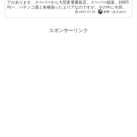
アがあります。スーパーから大型家電量販店、スーパー銭湯、100円
均一、パチンコ屋と各種揃ったエリアなのですが、その中に今回訪
れたむさしの森珈琲 札幌二十四軒店も含まているのです。 ...
薊野（あざみの）
2021.07.15
スポンサーリンク