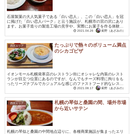
石屋製菓の大人気菓子である「白い恋人」、この「白い恋人」を冠
に掲げた「白い恋人パーク」と云う施設が、札幌市の宮の沢にあり
ます。お菓子造りの製造工場の見学や、実際にお菓子を作る体験な
ども出来るファミリー向けのテーマパークです。 札幌市の人気観...
薊野（あざみの）
2021.04.26
たっぷりで熱々のボリューム満点
西区エリア
のシカゴピザ
イオンモール札幌発寒店のレストラン街にオシャレな内装のレスト
ランが目立つ位置にあるのですが、なんでもチーズ料理に拘りをも
ったリーズナブルでカジュアルな感じのファストフード的なレスト
ランだったのです。セルフサービスのお店ですが席数はかなりあり
薊野（あざみの）
2021.08.17
ゆったりとくつろげます。
札幌の琴似と桑園の間、場外市場
西区エリア
から近いサテン
札幌の琴似と桑園の中間地点辺りに、各種商業施設が集まったエリ