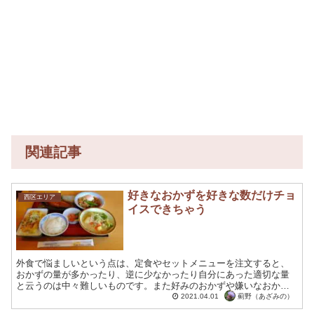
関連記事
好きなおかずを好きな数だけチョ
西区エリア
イスできちゃう
外食で悩ましいという点は、定食やセットメニューを注文すると、
おかずの量が多かったり、逆に少なかったり自分にあった適切な量
と云うのは中々難しいものです。また好みのおかずや嫌いなおかず
があった場合テンションが下がったりすることも考え物です。 食...
薊野（あざみの）
2021.04.01