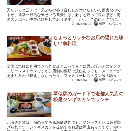
天せいろと云えば、天ぷらの盛り合わせが付いたせいろ蕎麦なので
すが、通常一般的な天せいろ蕎麦には、必ずと云って良いほど、海
老の天ぷらが中央に鎮座しております。しかし、この山わさびに
は、海老の苦手な方にも安心して頂ける海老の乗っていない天せい
薊野（あざみの）
2021.06.23
ろ...
ちょっとリッチなお店の隠れた珍
西区エリア
しい魚料理
全国に気軽に利用できる外食店と云って直ぐに思い浮かぶのがファ
ミリーレストランですが、店舗の種類は沢山あっても、メニューが
あまり変わり映えしなかったり、ファミリーレストラン故の騒々し
い雰囲気で落ち着いて料理を楽しめないということは多々あると
薊野（あざみの）
2021.04.02
思...
琴似駅のガード下で老舗人気店の
西区エリア
松尾ジンギスカンでランチ
北海道名物は、海の幸である海鮮以外にも、ジンギスカンは必ず挙
げられます。ジンギスカンを提供するお店は沢山ありますが、赤い