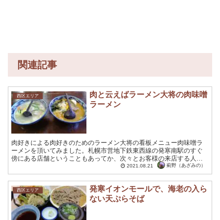
関連記事
肉と云えばラーメン大将の肉味噌
西区エリア
ラーメン
肉好きによる肉好きのためのラーメン大将の看板メニュー肉味噌ラ
ーメンを頂いてみました。札幌市営地下鉄東西線の発寒南駅のすぐ
傍にある店舗ということもあってか、次々とお客様の来店する人気
店のようでした。 地下鉄発寒南駅の傍のラーメン店 札幌市営地...
薊野（あざみの）
2021.08.21
発寒イオンモールで、海老の入ら
西区エリア
ない天ぷらそば