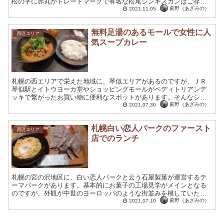
松の字に赤丸がトレードマークで有名な松尾ジンギスカンはご存知
でしょうか。 半世紀以上もの間、伝統を守りつつ進化を止めない...
薊野（あざみの）
2021.11.05
無料足湯のあるモールで女性に人
西区エリア
気スープカレー
札幌の西エリアで栄えた地域に、琴似エリアがあるのですが、ＪＲ
琴似駅とイトウヨーカ堂やショッピングモールがペディトリアンデ
ッキで繋がったお買い物に便利なスポットがあります。そんなショ
ッピングモールの一つに、無料の足湯が楽しめるショッピングモ
薊野（あざみの）
2021.07.30
ー...
札幌白い恋人パークのファースト
西区エリア
店でのランチ
札幌の宮の沢地区に、白い恋人パークと云う石屋製菓が運営するテ
ーマパークがあります。基本的にお菓子の工場見学がメインとなる
のですが、外観が中世のヨーロッパのような街並みを模していた
り、時間ごとにカラクリ人形がパレードを行ったり様々に楽しませ
薊野（あざみの）
2021.07.10
て...