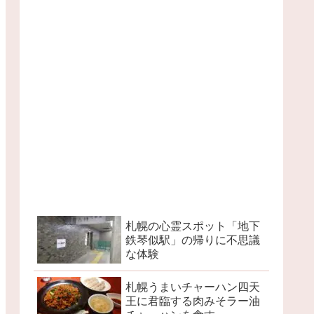
札幌の心霊スポット「地下
鉄琴似駅」の帰りに不思議
な体験
札幌うまいチャーハン四天
王に君臨する肉みそラー油