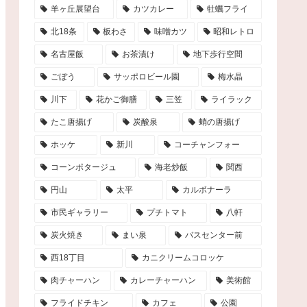
羊ヶ丘展望台
カツカレー
牡蠣フライ
北18条
板わさ
味噌カツ
昭和レトロ
名古屋飯
お茶漬け
地下歩行空間
ごぼう
サッポロビール園
梅水晶
川下
花かご御膳
三笠
ライラック
たこ唐揚げ
炭酸泉
蛸の唐揚げ
ホッケ
新川
コーチャンフォー
コーンポタージュ
海老炒飯
関西
円山
太平
カルボナーラ
市民ギャラリー
プチトマト
八軒
炭火焼き
まい泉
バスセンター前
西18丁目
カニクリームコロッケ
肉チャーハン
カレーチャーハン
美術館
フライドチキン
カフェ
公園