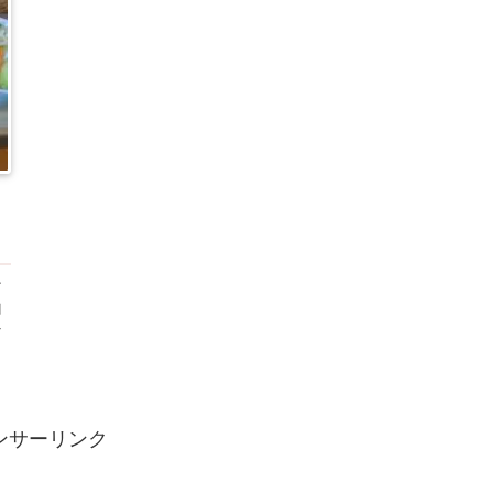
ン
山
な
）
ンサーリンク