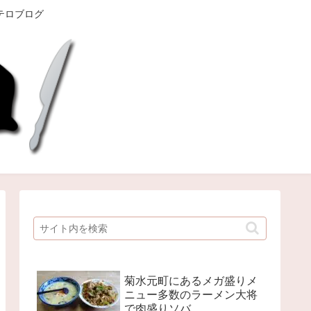
テロブログ
菊水元町にあるメガ盛りメ
ニュー多数のラーメン大将
で肉盛りソバ