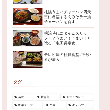
札幌うまいチャーハン四天
王に君臨する肉みそラー油
チャーハンを食す
明治時代にタイムスリッ
プ！？うまい！うまい！と
唸る「屯田兵定食」
テレビ局の社員食堂に部外
者が潜入
タグ
苗穂
焼き魚
ドライカレー
野菜スープ
桑園
キャベツ