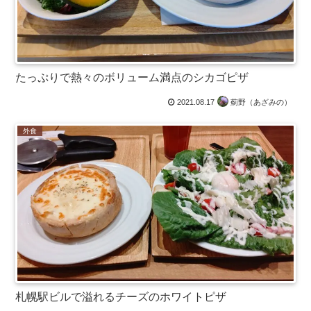
たっぷりで熱々のボリューム満点のシカゴピザ
2021.08.17
薊野（あざみの）
外食
札幌駅ビルで溢れるチーズのホワイトピザ