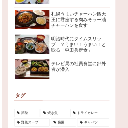
札幌うまいチャーハン四天
王に君臨する肉みそラー油
チャーハンを食す
明治時代にタイムスリッ
プ！？うまい！うまい！と
唸る「屯田兵定食」
テレビ局の社員食堂に部外
者が潜入
タグ
苗穂
焼き魚
ドライカレー
野菜スープ
桑園
キャベツ