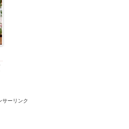
有
T
）
ンサーリンク