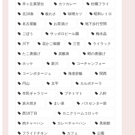
羊ヶ丘展望台
カツカレー
牡蠣フライ
北18条
板わさ
味噌カツ
昭和レトロ
名古屋飯
お茶漬け
地下歩行空間
ごぼう
サッポロビール園
梅水晶
川下
花かご御膳
三笠
ライラック
たこ唐揚げ
炭酸泉
蛸の唐揚げ
ホッケ
新川
コーチャンフォー
コーンポタージュ
海老炒飯
関西
円山
太平
カルボナーラ
市民ギャラリー
プチトマト
八軒
炭火焼き
まい泉
バスセンター前
西18丁目
カニクリームコロッケ
肉チャーハン
カレーチャーハン
美術館
フライドチキン
カフェ
公園