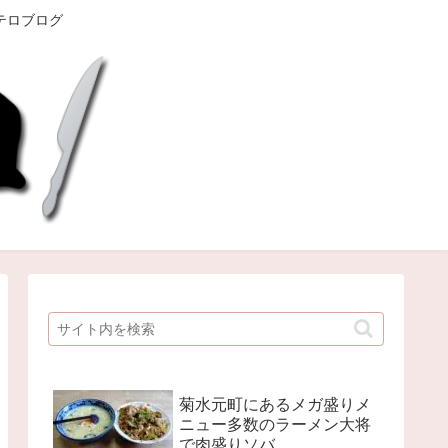
テロブログ
菊水元町にあるメガ盛りメ
ニュー多数のラーメン大将
で肉盛りソバ