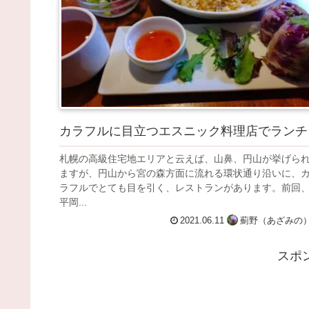
カラフルに目立つエスニック料理店でランチ
札幌の高級住宅地エリアと云えば、山鼻、円山が挙げら
ますが、円山から宮の森方面に流れる環状通り沿いに、
ラフルでとても目を引く、レストランがあります。前回
平岡...
2021.06.11
薊野（あざみの
スポ