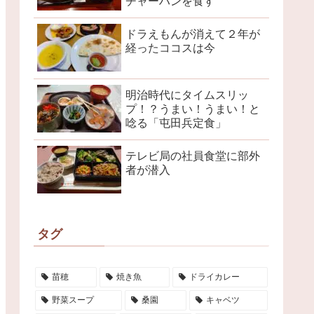
チャーハンを食す
ドラえもんが消えて２年が
経ったココスは今
明治時代にタイムスリッ
プ！？うまい！うまい！と
唸る「屯田兵定食」
テレビ局の社員食堂に部外
者が潜入
タグ
苗穂
焼き魚
ドライカレー
野菜スープ
桑園
キャベツ