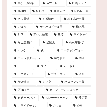
羊ヶ丘展望台
カツカレー
牡蠣フライ
北18条
板わさ
味噌カツ
昭和レトロ
名古屋飯
お茶漬け
地下歩行空間
ごぼう
サッポロビール園
梅水晶
川下
花かご御膳
三笠
ライラック
たこ唐揚げ
炭酸泉
蛸の唐揚げ
ホッケ
新川
コーチャンフォー
コーンポタージュ
海老炒飯
関西
円山
太平
カルボナーラ
市民ギャラリー
プチトマト
八軒
炭火焼き
まい泉
バスセンター前
西18丁目
カニクリームコロッケ
肉チャーハン
カレーチャーハン
美術館
フライドチキン
カフェ
公園