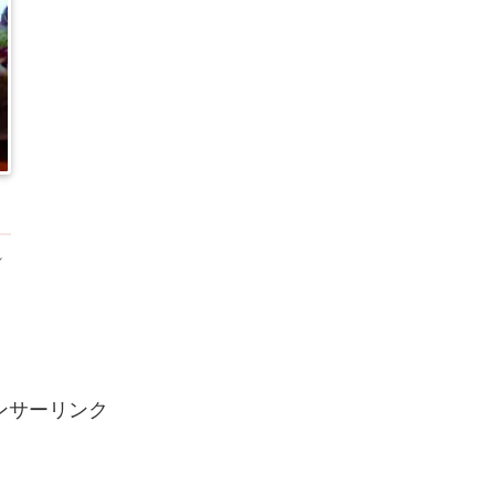
れ
カ
、
）
ンサーリンク