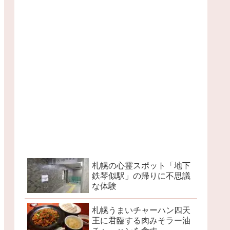
札幌の心霊スポット「地下
鉄琴似駅」の帰りに不思議
な体験
札幌うまいチャーハン四天
王に君臨する肉みそラー油