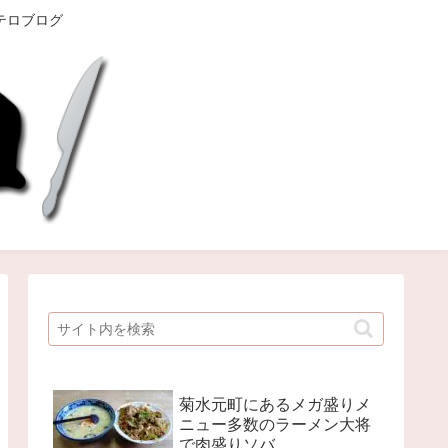
テロブログ
菊水元町にあるメガ盛りメ
ニュー多数のラーメン大将
で肉盛りソバ