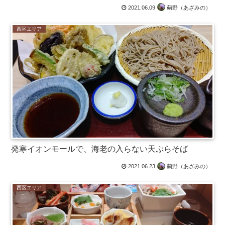
2021.06.09
薊野（あざみの）
西区エリア
発寒イオンモールで、海老の入らない天ぷらそば
2021.06.23
薊野（あざみの）
西区エリア