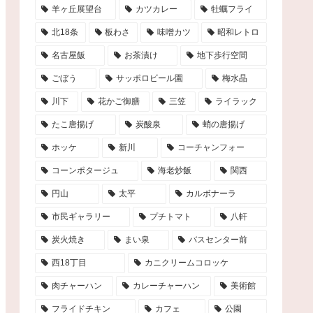
羊ヶ丘展望台
カツカレー
牡蠣フライ
北18条
板わさ
味噌カツ
昭和レトロ
名古屋飯
お茶漬け
地下歩行空間
ごぼう
サッポロビール園
梅水晶
川下
花かご御膳
三笠
ライラック
たこ唐揚げ
炭酸泉
蛸の唐揚げ
ホッケ
新川
コーチャンフォー
コーンポタージュ
海老炒飯
関西
円山
太平
カルボナーラ
市民ギャラリー
プチトマト
八軒
炭火焼き
まい泉
バスセンター前
西18丁目
カニクリームコロッケ
肉チャーハン
カレーチャーハン
美術館
フライドチキン
カフェ
公園