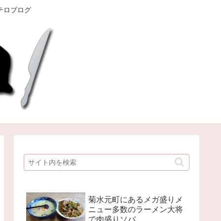
テロブログ
菊水元町にあるメガ盛りメ
ニュー多数のラーメン大将
で肉盛りソバ