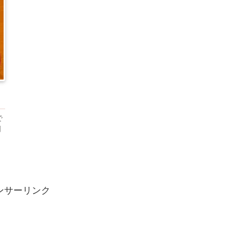
で
門
）
ンサーリンク