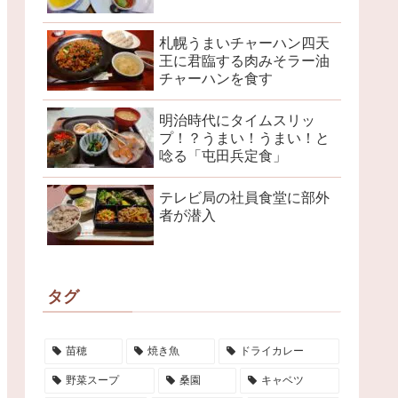
札幌うまいチャーハン四天
王に君臨する肉みそラー油
チャーハンを食す
明治時代にタイムスリッ
プ！？うまい！うまい！と
唸る「屯田兵定食」
テレビ局の社員食堂に部外
者が潜入
タグ
苗穂
焼き魚
ドライカレー
野菜スープ
桑園
キャベツ