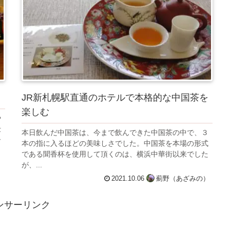
JR新札幌駅直通のホテルで本格的な中国茶を
楽しむ
や
仕
本日飲んだ中国茶は、今まで飲んできた中国茶の中で、３
ー
本の指に入るほどの美味しさでした。中国茶を本場の形式
である聞香杯を使用して頂くのは、横浜中華街以来でした
が、...
）
2021.10.06
薊野（あざみの）
ンサーリンク