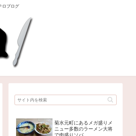
テロブログ
菊水元町にあるメガ盛りメ
ニュー多数のラーメン大将
で肉盛りソバ