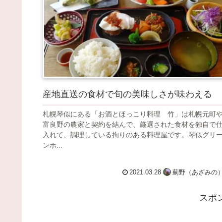
産地直送の食材で旬の美味しさが味わえる
札幌琴似にある「お酒とほっこり料理 竹」は札幌元町
富良野の農家と契約を結んで、厳選された食材を独自で
入れて、調理している拘りのある料理屋です。琴似グリ
ンホ...
2021.03.28
薊野（あざみの
スポ