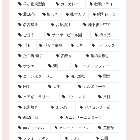
羊ヶ丘展望台
カツカレー
牡蠣フライ
北18条
板わさ
味噌カツ
昭和レトロ
名古屋飯
お茶漬け
地下歩行空間
ごぼう
サッポロビール園
梅水晶
川下
花かご御膳
三笠
ライラック
たこ唐揚げ
炭酸泉
蛸の唐揚げ
ホッケ
新川
コーチャンフォー
コーンポタージュ
海老炒飯
関西
円山
太平
カルボナーラ
市民ギャラリー
プチトマト
八軒
炭火焼き
まい泉
バスセンター前
西18丁目
カニクリームコロッケ
肉チャーハン
カレーチャーハン
美術館
フライドチキン
カフェ
公園