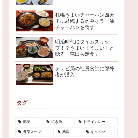
札幌うまいチャーハン四天
王に君臨する肉みそラー油
チャーハンを食す
明治時代にタイムスリッ
プ！？うまい！うまい！と
唸る「屯田兵定食」
テレビ局の社員食堂に部外
者が潜入
タグ
苗穂
焼き魚
ドライカレー
野菜スープ
桑園
キャベツ