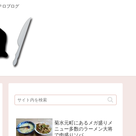
テロブログ
菊水元町にあるメガ盛りメ
ニュー多数のラーメン大将
で肉盛りソバ