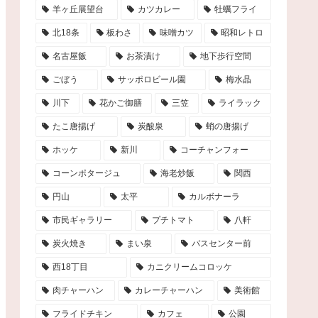
羊ヶ丘展望台
カツカレー
牡蠣フライ
北18条
板わさ
味噌カツ
昭和レトロ
名古屋飯
お茶漬け
地下歩行空間
ごぼう
サッポロビール園
梅水晶
川下
花かご御膳
三笠
ライラック
たこ唐揚げ
炭酸泉
蛸の唐揚げ
ホッケ
新川
コーチャンフォー
コーンポタージュ
海老炒飯
関西
円山
太平
カルボナーラ
市民ギャラリー
プチトマト
八軒
炭火焼き
まい泉
バスセンター前
西18丁目
カニクリームコロッケ
肉チャーハン
カレーチャーハン
美術館
フライドチキン
カフェ
公園