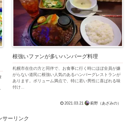
根強いファンが多いハンバーグ料理
札幌市在住の方と同伴で、お食事に行く時にほぼ全員が嫌
がらない道民に根強い人気のあるハンバーグレストランが
食
あります。ボリューム満点で、特に若い男性に喜ばれる味
イ
付け...
ル
）
2021.03.21
薊野（あざみの）
ンサーリンク