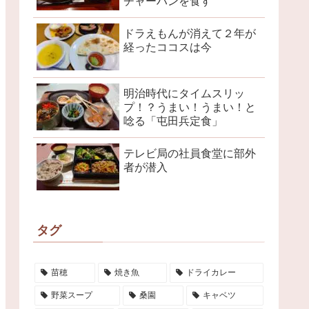
チャーハンを食す
ドラえもんが消えて２年が
経ったココスは今
明治時代にタイムスリッ
プ！？うまい！うまい！と
唸る「屯田兵定食」
テレビ局の社員食堂に部外
者が潜入
タグ
苗穂
焼き魚
ドライカレー
野菜スープ
桑園
キャベツ