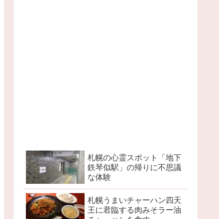
札幌の心霊スポット「地下
鉄琴似駅」の帰りに不思議
な体験
札幌うまいチャーハン四天
王に君臨する肉みそラー油