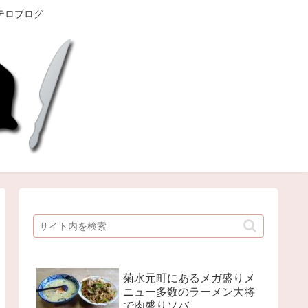
テロブログ
菊水元町にあるメガ盛りメ
ニュー多数のラーメン大将
で肉盛りソバ