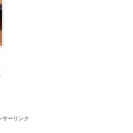
や
沢
、
）
ンサーリンク