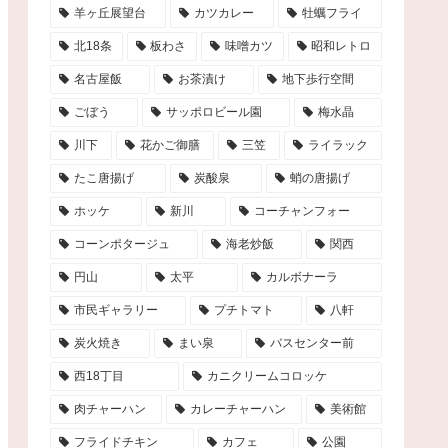
羊ヶ丘展望台
カツカレー
牡蠣フライ
北18条
板わさ
味噌カツ
昭和レトロ
名古屋飯
お茶漬け
地下歩行空間
ごぼう
サッポロビール園
梅水晶
川下
花かご御膳
三笠
ライラック
たこ唐揚げ
炭酸泉
蛸の唐揚げ
ホッケ
新川
コーチャンフォー
コーンポタージュ
海老炒飯
関西
円山
太平
カルボナーラ
市民ギャラリー
プチトマト
八軒
炭火焼き
まい泉
バスセンター前
西18丁目
カニクリームコロッケ
肉チャーハン
カレーチャーハン
美術館
フライドチキン
カフェ
公園