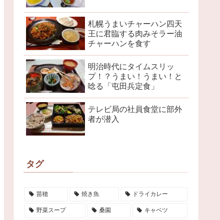
札幌うまいチャーハン四天
王に君臨する肉みそラー油
チャーハンを食す
明治時代にタイムスリッ
プ！？うまい！うまい！と
唸る「屯田兵定食」
テレビ局の社員食堂に部外
者が潜入
タグ
苗穂
焼き魚
ドライカレー
野菜スープ
桑園
キャベツ