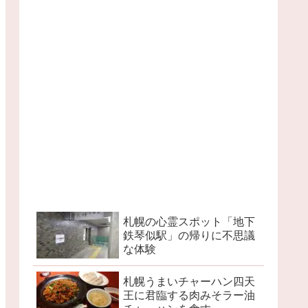
札幌の心霊スポット「地下
鉄琴似駅」の帰りに不思議
な体験
札幌うまいチャーハン四天
王に君臨する肉みそラー油