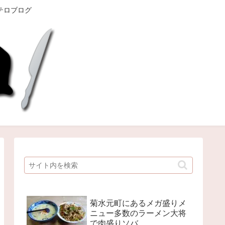
テロブログ
菊水元町にあるメガ盛りメ
ニュー多数のラーメン大将
で肉盛りソバ