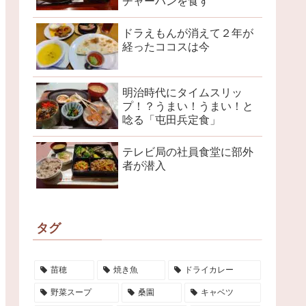
チャーハンを食す
ドラえもんが消えて２年が
経ったココスは今
明治時代にタイムスリッ
プ！？うまい！うまい！と
唸る「屯田兵定食」
テレビ局の社員食堂に部外
者が潜入
タグ
苗穂
焼き魚
ドライカレー
野菜スープ
桑園
キャベツ