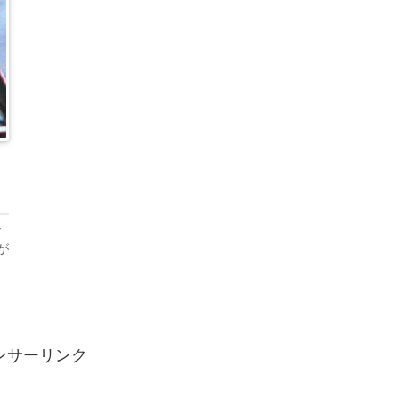
ナ
が
）
ンサーリンク