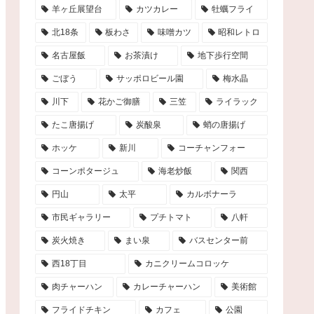
羊ヶ丘展望台
カツカレー
牡蠣フライ
北18条
板わさ
味噌カツ
昭和レトロ
名古屋飯
お茶漬け
地下歩行空間
ごぼう
サッポロビール園
梅水晶
川下
花かご御膳
三笠
ライラック
たこ唐揚げ
炭酸泉
蛸の唐揚げ
ホッケ
新川
コーチャンフォー
コーンポタージュ
海老炒飯
関西
円山
太平
カルボナーラ
市民ギャラリー
プチトマト
八軒
炭火焼き
まい泉
バスセンター前
西18丁目
カニクリームコロッケ
肉チャーハン
カレーチャーハン
美術館
フライドチキン
カフェ
公園