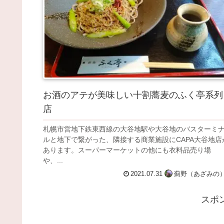
お酒のアテが美味しい十割蕎麦のふく亭系列
店
札幌市営地下鉄東西線の大谷地駅や大谷地のバスターミ
ルと地下で繋がった、隣接する商業施設にCAPA大谷地店
あります。スーパーマーケットの他にも衣料品売り場
や、...
2021.07.31
薊野（あざみの
スポ