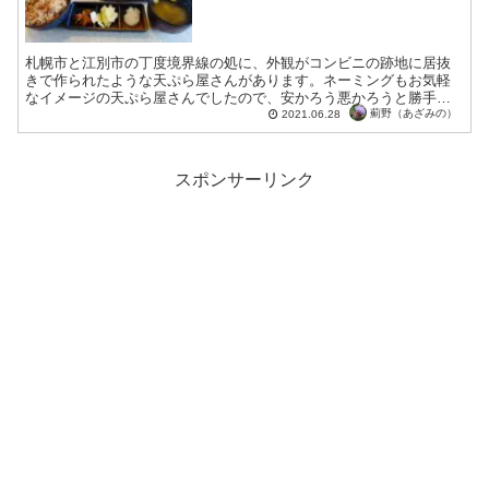
札幌市と江別市の丁度境界線の処に、外観がコンビニの跡地に居抜
きで作られたような天ぷら屋さんがあります。ネーミングもお気軽
なイメージの天ぷら屋さんでしたので、安かろう悪かろうと勝手に
想像していたのですが、お値段はリーズナブルなのに、しっかり
薊野（あざみの）
2021.06.28
と...
スポンサーリンク