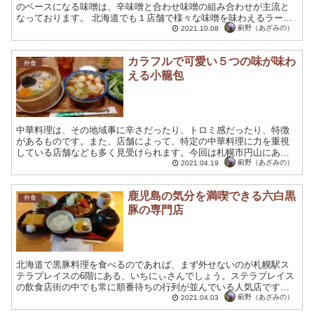
のベースになる味噌は、辛味噌と合わせ味噌の組み合わせが主流と
なっております。 北海道でも１店舗で様々な味噌を味わえるラーメ
ン屋さんは少ないのですが、〝北海道らーめん奥原流 久楽〟は...
薊野（あざみの）
2021.10.08
カラフルで可愛い５つの味が味わ
外食
える小籠包
中華料理は、その地域事に辛さだったり、トロミ感だったり、特徴
があるものです。また、店舗によって、特定の中華料理に力を重視
している店舗なども多く見受けられます。今回は札幌市円山にある
担々麺と小籠包に力を入れている中華料理屋を訪れてみました。 ...
薊野（あざみの）
2021.04.19
鹿児島の気分を満喫できる六白黒
外食
豚の専門店
北海道で黒豚料理を食べるのであれば、まず外せないのが札幌駅ス
テラプレイスの6階にある、いちにぃさんでしょう。ステラプレイス
の飲食店街の中でも常に順番待ちの行列が並んでいる人気店です。
鹿児島の名物料理などのメニューが揃っているのも特徴の一つで...
薊野（あざみの）
2021.04.03