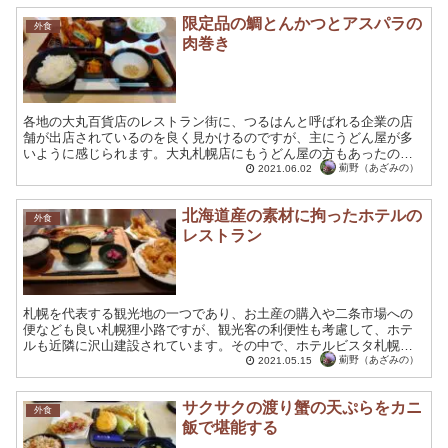
限定品の鯛とんかつとアスパラの
外食
肉巻き
各地の大丸百貨店のレストラン街に、つるはんと呼ばれる企業の店
舗が出店されているのを良く見かけるのですが、主にうどん屋が多
いように感じられます。大丸札幌店にもうどん屋の方もあったので
すが、今回はとんかつ屋がありましたので、そちらを訪れてみま
薊野（あざみの）
2021.06.02
し...
北海道産の素材に拘ったホテルの
外食
レストラン
札幌を代表する観光地の一つであり、お土産の購入や二条市場への
便なども良い札幌狸小路ですが、観光客の利便性も考慮して、ホテ
ルも近隣に沢山建設されています。その中で、ホテルビスタ札幌は
狸小路のアーケードに面した立地環境の優れたホテルであり、そ
薊野（あざみの）
2021.05.15
の...
サクサクの渡り蟹の天ぷらをカニ
外食
飯で堪能する