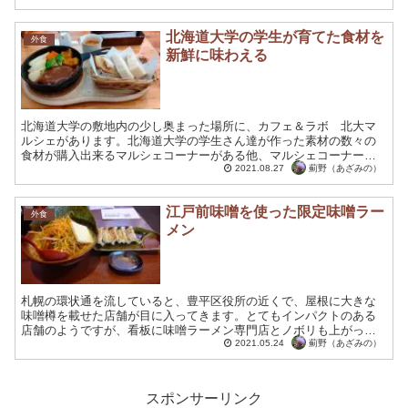
酒...
北海道大学の学生が育てた食材を
外食
新鮮に味わえる
北海道大学の敷地内の少し奥まった場所に、カフェ＆ラボ 北大マ
ルシェがあります。北海道大学の学生さん達が作った素材の数々の
食材が購入出来るマルシェコーナーがある他、マルシェコーナーの
奥には、お料理も楽しめるカフェレストランも併設されていまし
薊野（あざみの）
2021.08.27
た...
江戸前味噌を使った限定味噌ラー
外食
メン
札幌の環状通を流していると、豊平区役所の近くで、屋根に大きな
味噌樽を載せた店舗が目に入ってきます。とてもインパクトのある
店舗のようですが、看板に味噌ラーメン専門店とノボリも上がって
おり、環状通を通るたびに、気になるお店の一つでもありまし
薊野（あざみの）
2021.05.24
た。...
スポンサーリンク