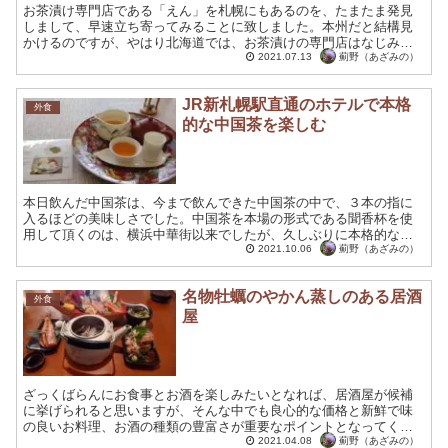
お茶漬け専門店である「えん」を札幌にもあるのを、たまたま発見
しまして、早速立ち寄ってみることに致しました。本州だと結構見
かけるのですが、やはり北海道では、お茶漬けの専門店はなじみが
薄い部分があるのかも知れません。ですが、リピーターと思われ
薊野（あざみの）
2021.07.13
る...
JR新札幌駅直通のホテルで本格
外食
的な中国茶を楽しむ
本日飲んだ中国茶は、今まで飲んできた中国茶の中で、３本の指に
入るほどの美味しさでした。中国茶を本場の形式である聞香杯を使
用して頂くのは、横浜中華街以来でしたが、久しぶりに本格的な体
験だけができました。 そんな本格的な体験ができるのは、ＪＲ新...
薊野（あざみの）
2021.10.06
名物牡蠣のやかん蒸しのある居酒
外食
屋
ざっくばらんにお食事とお酒を楽しみたいとなれば、居酒屋が候補
に挙げられると思いますが、そんな中でも良心的な価格と新鮮で味
の良いお料理、お酒の種類の豊富さが重要なポイントとなってくる
と思います。そういった中で珍しくも理に適う名物料理のある居
薊野（あざみの）
2021.04.08