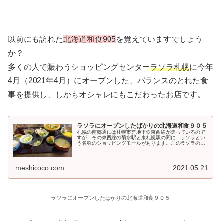
以前にも訪れた
北海道和食905
を覚えていますでしょう
か？
多くの人で賑わうショッピングセンター
ラソラ札幌
に今年
4月（2021年4月）にオープンした、バランスのとれた食
事を提供し、しかもオシャレにもこだわったお店です。
ラソラにオープンしたばかりの北海道和食９０５
札幌の南郷通には札幌市営地下鉄東西線が走っているので
すが、その東西線の菊水駅と東札幌駅の間に、ラソラとい
う名称のショッピングモールがあります。このラソラの傍
には...
meshicoco.com
2021.05.21
ラソラにオープンしたばかりの北海道和食９０５