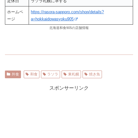
定休日
ラソラ札幌に準ずる
ホームペ
https://rasora-sapporo.com/shop/details?
ージ
a=hokkaidowasyoku905
北海道和食905の店舗情報
外食
和食
ラソラ
東札幌
焼き魚
スポンサーリンク