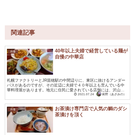
関連記事
40年以上夫婦で経営している麺が
外食
自慢の中華店
札幌ファクトリーとJR苗穂駅の中間辺りに、東区に抜けるアンダー
パスがあるのですが、その近辺に夫婦で４０年以上も営んでいる中
華料理屋があります。地元に住民に愛されている店舗には、沢山の
来店者が次々と訪れて来てる様子でした。地元地域に愛されたリ...
薊野（あざみの）
2021.07.24
お茶漬け専門店で人気の鯛のダシ
外食
茶漬けを頂く