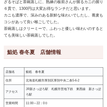
ざるそばと茶碗蒸しに、熟練の板前さんが握るカニの握り
６貫で、1300円は大変お得なランチだと思います。
カニも濃厚で、深みのある新鮮な味わいでしたし、蕎麦も
コシがあって良い喉ごしでした。
茶碗蒸しはクリーミーで、ふわっと優しい味わいのすると
ても美味しい茶碗蒸しでした。
鮨処 春冬夏 店舗情報
店舗名
鮨処 春冬夏
住所
北海道札幌市厚別区厚別中央二条5-6-2
JR新さっぽろ駅 札幌市営地下鉄 東西線 新さっぽ
アクセス
ろ駅
営業時間
11:00～22：0０