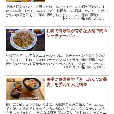
中華料理を食べたいと思った時、あなたはどこのお店が浮かびます
か？ 本州にはたくさんあるけど、札幌市には1店舗しかなく、札幌で
は幻のお店と云える中華料理屋があります。その中華料理屋は、リ
ーズナブル価格設定にも関わらず、美味しい中華を頂けるとい...
薊野（あざみの）
2021.10.27
札幌で肉炒飯が有名な店舗で肉カ
外食
レーチャーハン
札幌市内で、レアなメニューの一つに、肉チャーハンと云うものが
あります。これは、ほぼほぼラーメン大将と云う中華料理屋さんに
行かないと食べる事が出来ないチャーハンなのですが、チャーハン
に大きな肉がゴロゴロと乗った代物で、若い男性に圧倒的に支持
薊野（あざみの）
2021.08.11
を...
勝手に蕎麦屋で「きしめん VS 蕎
外食
麦」を委ねてみた結果
幅が広く薄い日本の麺と云えば、愛知県名古屋名物の〝きしめん〟
ですが、北海道でも扱っている店舗はとても珍しく、なかなか出会
う事はありません。 そんな北海道ではレアな〝きしめん〟を扱って