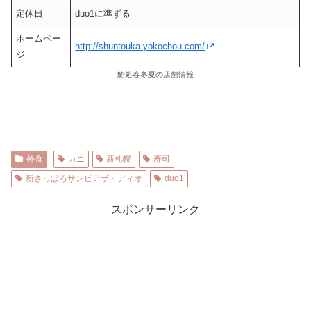
定休日
duo1に準ずる
ホームペー
http://shuntouka.yokochou.com/
ジ
鮨処春冬夏の店舗情報
外食
カニ
新札幌
寿司
新さっぽろサンピアザ・ディオ
duo1
スポンサーリンク