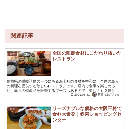
関連記事
全国の離島食材にこだわり抜いた
外食
レストラン
島根県の隠岐諸島の一つにある海士町の食材を中心に、全国の島々
の料理を提供する珍しいレストランです。店内で食事を楽しめる
他、島々の特産品を販売するブースもあるので、楽しさも２倍と云
った珍しいものが好きな方にはたまらないレストランだと思いま
薊野（あざみの）
2021.08.31
す。...
リーズナブルな価格の大阪王将で
外食
食欲大爆発｜鉄東ショッピングセ
ンター