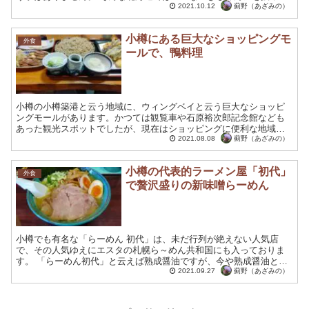
いるお蕎麦屋「おそば こせん」が、２０２１年４月１０日に新...
薊野（あざみの）
2021.10.12
小樽にある巨大なショッピングモ
外食
ールで、鴨料理
小樽の小樽築港と云う地域に、ウィングベイと云う巨大なショッピ
ングモールがあります。かつては観覧車や石原裕次郎記念館なども
あった観光スポットでしたが、現在はショッピングに便利な地域に
沿ったエリアとして発展しています。小樽の海に沿って建設され
薊野（あざみの）
2021.08.08
て...
小樽の代表的ラーメン屋「初代」
外食
で贅沢盛りの新味噌らーめん
小樽でも有名な「らーめん 初代」は、未だ行列が絶えない人気店
で、その人気ゆえにエスタの札幌ら～めん共和国にも入っておりま
す。 「らーめん初代」と云えば熟成醤油ですが、今や熟成醤油と同
様に定番となった〝新味噌〟を食べに、手稲区にあるらーめん初...
薊野（あざみの）
2021.09.27