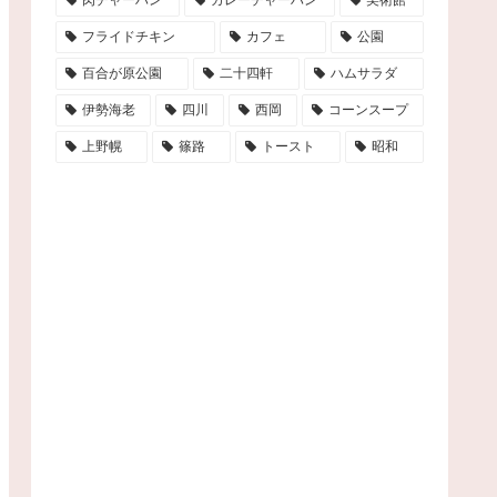
フライドチキン
カフェ
公園
百合が原公園
二十四軒
ハムサラダ
伊勢海老
四川
西岡
コーンスープ
上野幌
篠路
トースト
昭和