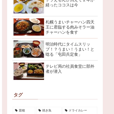
経ったココスは今
札幌うまいチャーハン四天
王に君臨する肉みそラー油
チャーハンを食す
明治時代にタイムスリッ
プ！？うまい！うまい！と
唸る「屯田兵定食」
テレビ局の社員食堂に部外
者が潜入
タグ
苗穂
焼き魚
ドライカレー