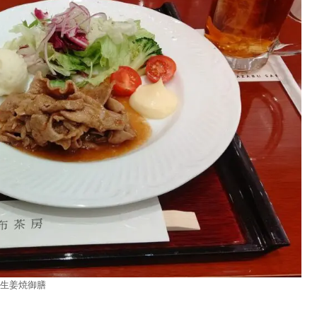
生姜焼御膳