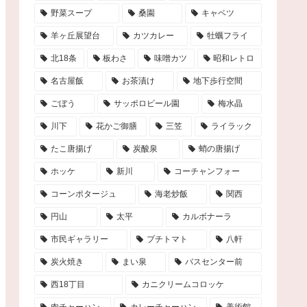
野菜スープ
桑園
キャベツ
羊ヶ丘展望台
カツカレー
牡蠣フライ
北18条
板わさ
味噌カツ
昭和レトロ
名古屋飯
お茶漬け
地下歩行空間
ごぼう
サッポロビール園
梅水晶
川下
花かご御膳
三笠
ライラック
たこ唐揚げ
炭酸泉
蛸の唐揚げ
ホッケ
新川
コーチャンフォー
コーンポタージュ
海老炒飯
関西
円山
太平
カルボナーラ
市民ギャラリー
プチトマト
八軒
炭火焼き
まい泉
バスセンター前
西18丁目
カニクリームコロッケ
肉チャーハン
カレーチャーハン
美術館