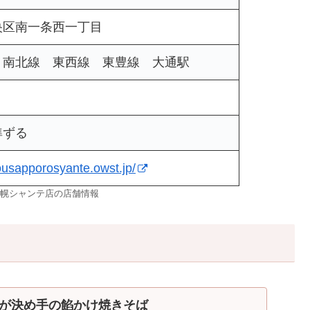
央区南一条西一丁目
 南北線 東西線 東豊線 大通駅
準ずる
ousapporosyante.owst.jp/
幌シャンテ店の店舗情報
が決め手の餡かけ焼きそば