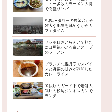
ニュー多数のラーメン大将
で肉盛りソバ
札幌JRタワーの展望台から
雄大な風景を眺めながらカ
フェタイム
サッポロさとらんどで頼む
には勇気がいる白いスープ
のラーメン
ブランチ札幌月寒でスパイ
スと野菜の甘みが調和した
カレーライス
琴似駅のガード下で老舗人
気店の松尾ジンギスカンで
ランチ