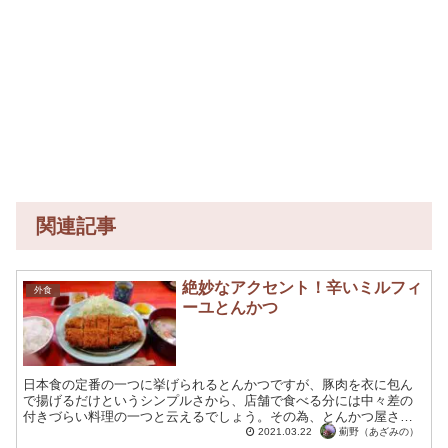
関連記事
絶妙なアクセント！辛いミルフィ
外食
ーユとんかつ
日本食の定番の一つに挙げられるとんかつですが、豚肉を衣に包ん
で揚げるだけというシンプルさから、店舗で食べる分には中々差の
付きづらい料理の一つと云えるでしょう。その為、とんかつ屋さん
は、独自の工夫を活かして他店との違いを考えたりもするもので
薊野（あざみの）
2021.03.22