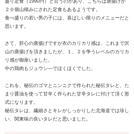
盛り定食（1990円）と云うのがあり、こちらは唐揚げが
２０個山積みにされた定食もあるようです。
食べ盛りの若い男の子には、喜ばしい限りのメニューだと
思います。
さて、肝心の唐揚げですが衣のカリカリ感は、これまで沢
山の唐揚げを頂きましたが、１、２を争うレベルのカリカ
リ感が御座いました。
中の鶏肉もジュウシ―でほくほくでした。
これを、秘伝のゴマとニンニクで作られた秘伝タレと、た
まり醤油を使って甘辛く作られた甘辛タレに付けて頂く形
式になります。
秘伝タレは、繊細さとキレがしっかりした北海道では珍し
い、関東味の良いタレだと思いました。