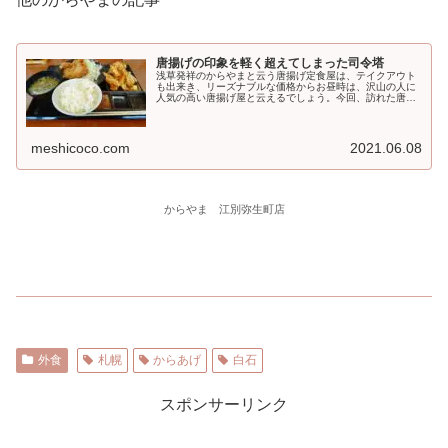
唐揚げの印象を軽く超えてしまった司令塔
浅草発祥のからやまと云う唐揚げ定食屋は、テイクアウト
も出来き、リーズナブルな価格からお昼時は、沢山の人に
人気の高い唐揚げ屋と云えるでしょう。今回、訪れた唐揚
げ屋...
meshicoco.com
2021.06.08
からやま 江別弥生町店
外食
札幌
からあげ
白石
スポンサーリンク