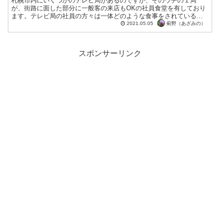
札幌市内にいくつかのテレビ局があるのですが、そのウチの１局
が、街路に面した部分に一般客の来店もOKの社員食堂を有しており
ます。テレビ局の社員の方々は一体どのような食事をされているの
か、興味がわいてしまいましたので、今回はその社員食堂を利用
薊野（あざみの）
2021.05.05
し...
スポンサーリンク