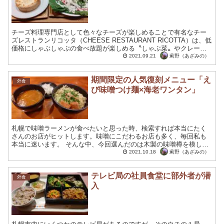
チーズ料理専門店として色々なチーズが楽しめることで有名なチー
ズレストランリコッタ（CHEESE RESTAURANT RICOTTA）は、低
価格にしゃぶしゃぶの食べ放題が楽しめる〝しゃぶ菜〟やクレープ
やタピオカドリンクで有名な〝デザート王国...
薊野（あざみの）
2021.09.21
期間限定の人気復刻メニュー「え
外食
び味噌つけ麺×海老ワンタン」
札幌で味噌ラーメンが食べたいと思った時、検索すれば本当にたく
さんのお店がヒットします。味噌にこだわるお店も多く、毎回私も
本当に迷います。 そんな中、今回選んだのは木製の味噌樽を模した
看板で有名な田所商店です。田所商店は、北海道味噌や信州味噌...
薊野（あざみの）
2021.10.18
テレビ局の社員食堂に部外者が潜
外食
入