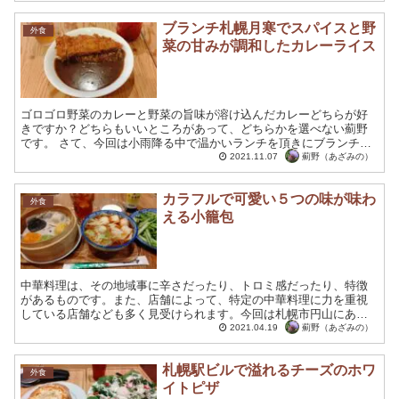
す...
ブランチ札幌月寒でスパイスと野
外食
菜の甘みが調和したカレーライス
ゴロゴロ野菜のカレーと野菜の旨味が溶け込んだカレーどちらが好
きですか？どちらもいいところがあって、どちらかを選べない薊野
です。 さて、今回は小雨降る中で温かいランチを頂きにブランチ札
幌月寒にあるカレー専門店のコクドウカレーに行って参りました...
薊野（あざみの）
2021.11.07
カラフルで可愛い５つの味が味わ
外食
える小籠包
中華料理は、その地域事に辛さだったり、トロミ感だったり、特徴
があるものです。また、店舗によって、特定の中華料理に力を重視
している店舗なども多く見受けられます。今回は札幌市円山にある
担々麺と小籠包に力を入れている中華料理屋を訪れてみました。 ...
薊野（あざみの）
2021.04.19
札幌駅ビルで溢れるチーズのホワ
外食
イトピザ