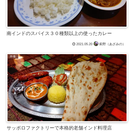
南インドのスパイス３０種類以上の使ったカレー
2021.05.20
薊野（あざみの）
外食
サッポロファクトリーで本格的老舗インド料理店