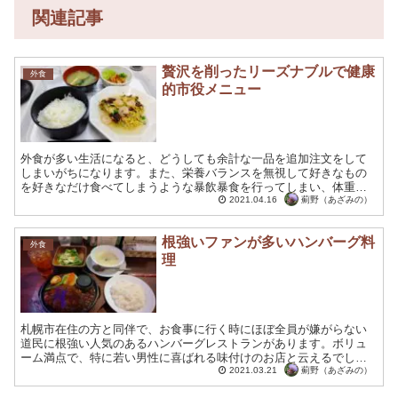
関連記事
贅沢を削ったリーズナブルで健康
外食
的市役メニュー
外食が多い生活になると、どうしても余計な一品を追加注文をして
しまいがちになります。また、栄養バランスを無視して好きなもの
を好きなだけ食べてしまうような暴飲暴食を行ってしまい、体重計
に乗った時に後になってから後悔することが多々あるかと思いま
薊野（あざみの）
2021.04.16
す...
根強いファンが多いハンバーグ料
外食
理
札幌市在住の方と同伴で、お食事に行く時にほぼ全員が嫌がらない
道民に根強い人気のあるハンバーグレストランがあります。ボリュ
ーム満点で、特に若い男性に喜ばれる味付けのお店と云えるでしょ
う。 札幌ファクトリーと琴似にしかない お目当てのハンバーグ...
薊野（あざみの）
2021.03.21