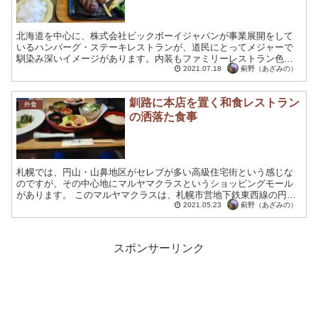
北海道を中心に、株式会社ビックボーイジャパンが事業展開をして
いるハンバーグ・ステーキレストランが、道民にとってメジャーで
馴染み深いイメージがあります。内装もファミリーレストラン色が
強いことや、サラダバーやスープバー、ドリンクバーなども充実
薊野（あざみの）
2021.07.18
し...
釧路に本店を置く和食レストラン
外食
の洒落た食事
札幌では、円山・山鼻地区がセレブが多い高級住宅街という感じな
のですが、その中心地にマルヤマクラスというショッピングモール
があります。 このマルヤマクラスは、札幌市営地下鉄東西線の円山
公園駅ともつながっているので、北海道神宮への参拝や円山動物...
薊野（あざみの）
2021.05.23
スポンサーリンク