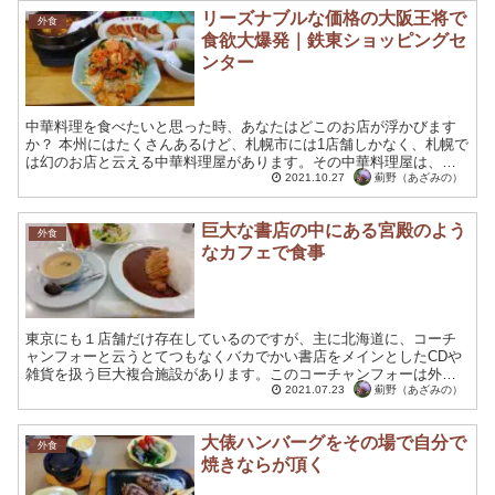
リーズナブルな価格の大阪王将で
外食
食欲大爆発｜鉄東ショッピングセ
ンター
中華料理を食べたいと思った時、あなたはどこのお店が浮かびます
か？ 本州にはたくさんあるけど、札幌市には1店舗しかなく、札幌で
は幻のお店と云える中華料理屋があります。その中華料理屋は、リ
ーズナブル価格設定にも関わらず、美味しい中華を頂けるとい...
薊野（あざみの）
2021.10.27
巨大な書店の中にある宮殿のよう
外食
なカフェで食事
東京にも１店舗だけ存在しているのですが、主に北海道に、コーチ
ャンフォーと云うとてつもなくバカでかい書店をメインとしたCDや
雑貨を扱う巨大複合施設があります。このコーチャンフォーは外観
は、東南アジアの仏教寺院を思わせる佇まいなのですが、内部は...
薊野（あざみの）
2021.07.23
大俵ハンバーグをその場で自分で
外食
焼きならが頂く