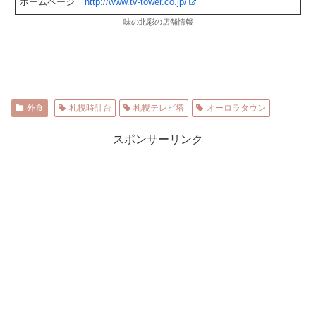
ホームページ
http://www.tv-tower.co.jp/
味の北彩の店舗情報
外食
札幌時計台
札幌テレビ塔
オーロラタウン
スポンサーリンク