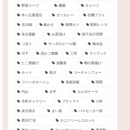
野菜スープ
桑園
キャベツ
羊ヶ丘展望台
カツカレー
牡蠣フライ
北18条
板わさ
味噌カツ
昭和レトロ
名古屋飯
お茶漬け
地下歩行空間
ごぼう
サッポロビール園
梅水晶
川下
花かご御膳
三笠
ライラック
たこ唐揚げ
炭酸泉
蛸の唐揚げ
ホッケ
新川
コーチャンフォー
コーンポタージュ
海老炒飯
関西
円山
太平
カルボナーラ
市民ギャラリー
プチトマト
八軒
炭火焼き
まい泉
バスセンター前
西18丁目
カニクリームコロッケ
肉チャーハン
カレーチャーハン
美術館