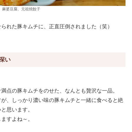
、麻婆豆腐、元祖焼餃子
せられた豚キムチに、正直圧倒されました（笑）
深い
ナ満点の豚キムチをのせた、なんとも贅沢な一品。
すが、しっかり濃い味の豚キムチと一緒に食べると絶
いと思います。
しますよね～。