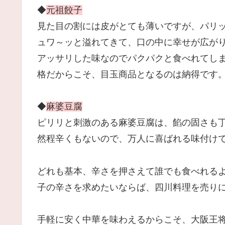
◆
元祖餃子
見た目の割には皮がとても薄いですが、パリ
ュワ～ッと溢れてきて、口の中に幸せが広が
アッサリした味なのでパクパクと食べれてしま
格だからこそ、目玉商品となるのは納得です
◆
麻婆豆腐
ピリリと刺激のある麻婆豆腐は、餡の固さも
然程辛くもないので、万人に喜ばれる味付け
どれも基本、辛さを押さえて誰でも食べれる
子の辛さを求めたいならば、四川料理を売り
手軽に安く中華を味わえるからこそ、大阪王