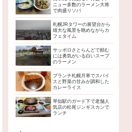
ニュー多数のラーメン大将
で肉盛りソバ
札幌JRタワーの展望台から
雄大な風景を眺めながらカ
フェタイム
サッポロさとらんどで頼む
には勇気がいる白いスープ
のラーメン
ブランチ札幌月寒でスパイ
スと野菜の甘みが調和した
カレーライス
琴似駅のガード下で老舗人
気店の松尾ジンギスカンで
ランチ