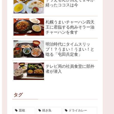
経ったココスは今
札幌うまいチャーハン四天
王に君臨する肉みそラー油
チャーハンを食す
明治時代にタイムスリッ
プ！？うまい！うまい！と
唸る「屯田兵定食」
テレビ局の社員食堂に部外
者が潜入
タグ
苗穂
焼き魚
ドライカレー