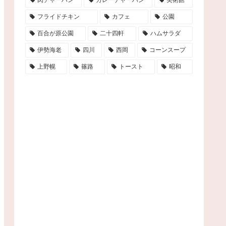
フライドチキン
カフェ
公園
百合が原公園
二十四軒
ハムサラダ
伊勢海老
四川
西岡
コーンスープ
上野幌
篠路
トースト
昭和