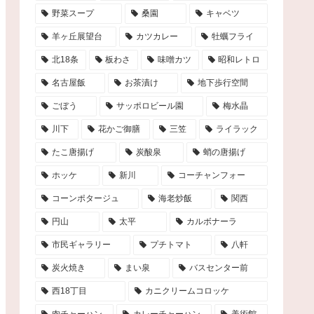
野菜スープ
桑園
キャベツ
羊ヶ丘展望台
カツカレー
牡蠣フライ
北18条
板わさ
味噌カツ
昭和レトロ
名古屋飯
お茶漬け
地下歩行空間
ごぼう
サッポロビール園
梅水晶
川下
花かご御膳
三笠
ライラック
たこ唐揚げ
炭酸泉
蛸の唐揚げ
ホッケ
新川
コーチャンフォー
コーンポタージュ
海老炒飯
関西
円山
太平
カルボナーラ
市民ギャラリー
プチトマト
八軒
炭火焼き
まい泉
バスセンター前
西18丁目
カニクリームコロッケ
肉チャーハン
カレーチャーハン
美術館