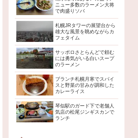
ニュー多数のラーメン大将
で肉盛りソバ
札幌JRタワーの展望台から
雄大な風景を眺めながらカ
フェタイム
サッポロさとらんどで頼む
には勇気がいる白いスープ
のラーメン
ブランチ札幌月寒でスパイ
スと野菜の甘みが調和した
カレーライス
琴似駅のガード下で老舗人
気店の松尾ジンギスカンで
ランチ