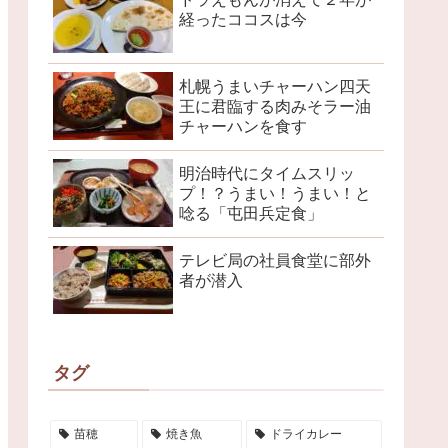
経ったココスは今
札幌うまいチャーハン四天
王に君臨する肉みそラー油
チャーハンを食す
明治時代にタイムスリッ
プ！？うまい！うまい！と
唸る「屯田兵定食」
テレビ局の社員食堂に部外
者が潜入
タグ
苗穂
焼き魚
ドライカレー