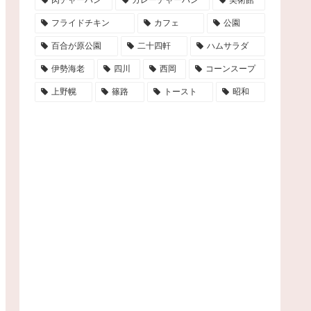
フライドチキン
カフェ
公園
百合が原公園
二十四軒
ハムサラダ
伊勢海老
四川
西岡
コーンスープ
上野幌
篠路
トースト
昭和