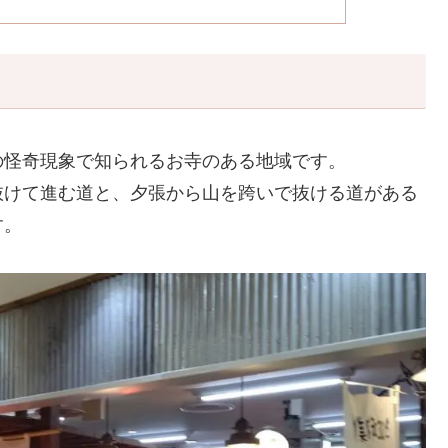
の怪奇現象で知られるお寺のある地域です。
抜けて進む道と、夕張から山を跨いで抜ける道がある
す。