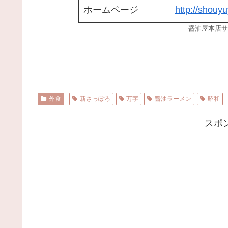
ホームページ
http://shouy
醤油屋本店サ
外食
新さっぽろ
万字
醤油ラーメン
昭和
スポ