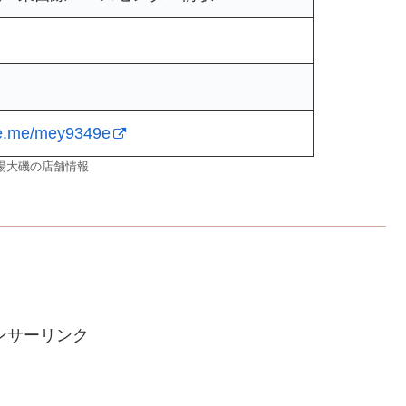
ine.me/mey9349e
場大磯の店舗情報
ンサーリンク