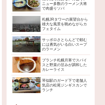
ニュー多数のラーメン大将
で肉盛りソバ
札幌JRタワーの展望台から
雄大な風景を眺めながらカ
フェタイム
サッポロさとらんどで頼む
には勇気がいる白いスープ
のラーメン
ブランチ札幌月寒でスパイ
スと野菜の甘みが調和した
カレーライス
琴似駅のガード下で老舗人
気店の松尾ジンギスカンで
ランチ