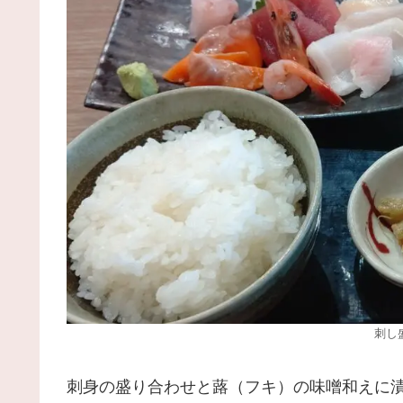
刺し
刺身の盛り合わせと蕗（フキ）の味噌和えに