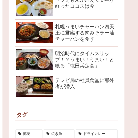
経ったココスは今
札幌うまいチャーハン四天
王に君臨する肉みそラー油
チャーハンを食す
明治時代にタイムスリッ
プ！？うまい！うまい！と
唸る「屯田兵定食」
テレビ局の社員食堂に部外
者が潜入
タグ
苗穂
焼き魚
ドライカレー