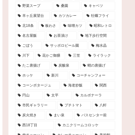
野菜スープ
桑園
キャベツ
羊ヶ丘展望台
カツカレー
牡蠣フライ
北18条
板わさ
味噌カツ
昭和レトロ
名古屋飯
お茶漬け
地下歩行空間
ごぼう
サッポロビール園
梅水晶
川下
花かご御膳
三笠
ライラック
たこ唐揚げ
炭酸泉
蛸の唐揚げ
ホッケ
新川
コーチャンフォー
コーンポタージュ
海老炒飯
関西
円山
太平
カルボナーラ
市民ギャラリー
プチトマト
八軒
炭火焼き
まい泉
バスセンター前
西18丁目
カニクリームコロッケ
肉チャーハン
カレーチャーハン
美術館