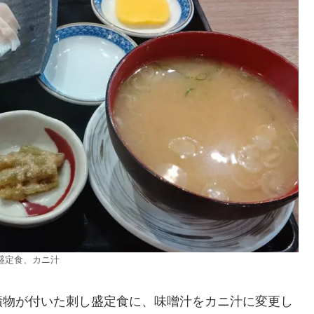
盛定食、カニ汁
漬物が付いた刺し盛定食に、味噌汁をカニ汁に変更し