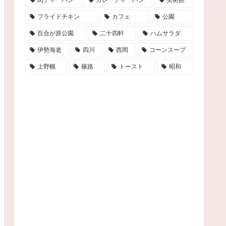
フライドチキン
カフェ
公園
百合が原公園
二十四軒
ハムサラダ
伊勢海老
四川
西岡
コーンスープ
上野幌
篠路
トースト
昭和