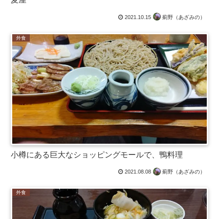
2021.10.15
薊野（あざみの）
外食
小樽にある巨大なショッピングモールで、鴨料理
2021.08.08
薊野（あざみの）
外食