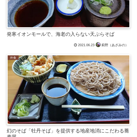
発寒イオンモールで、海老の入らない天ぷらそば
2021.06.23
薊野（あざみの）
外食
幻のそば「牡丹そば」を提供する地産地消にこだわる蕎
麦屋