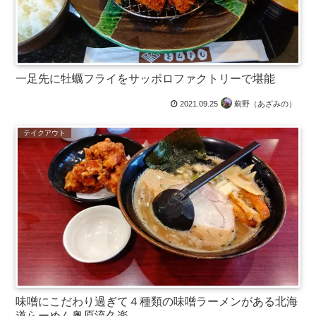
一足先に牡蠣フライをサッポロファクトリーで堪能
2021.09.25
薊野（あざみの）
テイクアウト
味噌にこだわり過ぎて４種類の味噌ラーメンがある北海
道らーめん奥原流久楽