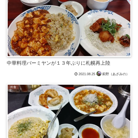
中華料理バーミヤンが１３年ぶりに札幌再上陸
2021.08.25
薊野（あざみの）
外食