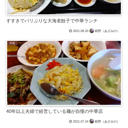
すすきでパリぷりな大海老餃子で中華ランチ
2021.08.20
薊野（あざみの）
外食
40年以上夫婦で経営している麺が自慢の中華店
2021.07.24
薊野（あざみの）