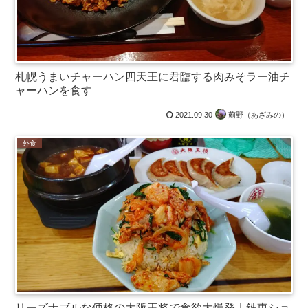
札幌うまいチャーハン四天王に君臨する肉みそラー油チ
ャーハンを食す
2021.09.30
薊野（あざみの）
外食
リーズナブルな価格の大阪王将で食欲大爆発｜鉄東ショ