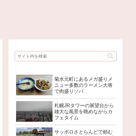
菊水元町にあるメガ盛りメ
ニュー多数のラーメン大将
で肉盛りソバ
札幌JRタワーの展望台から
雄大な風景を眺めながらカ
フェタイム
サッポロさとらんどで頼む