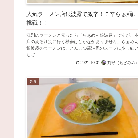
人気ラーメン店銀波露で激辛！？辛らぁ麺に
挑戦！！
江別のラーメンと云ったら「らぁめん銀波露」ですが、
店のある江別に行く機会はなかなかありません。らぁめ
銀波露のラーメンは、とんこつ醤油系のスープに少し細
ちぢ...
2021.10.01
薊野（あざみの
外食