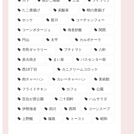
川下
花かご御膳
三笠
ライラック
たこ唐揚げ
炭酸泉
蛸の唐揚げ
ホッケ
新川
コーチャンフォー
コーンポタージュ
海老炒飯
関西
円山
太平
カルボナーラ
市民ギャラリー
プチトマト
八軒
炭火焼き
まい泉
バスセンター前
西18丁目
カニクリームコロッケ
肉チャーハン
カレーチャーハン
美術館
フライドチキン
カフェ
公園
百合が原公園
二十四軒
ハムサラダ
伊勢海老
四川
西岡
コーンスープ
上野幌
篠路
トースト
昭和