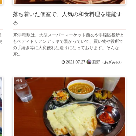
落ち着いた個室で、人気の和食料理を堪能す
る
経
JR手稲駅は、大型スーパーマーケット西友や手稲区役所と
そ
もペディトリアンデッキで繋がっていて、買い物や役所で
の手続き等に大変便利な造りになっております。そんな
JR...
）
2021.07.27
薊野（あざみの）
外食