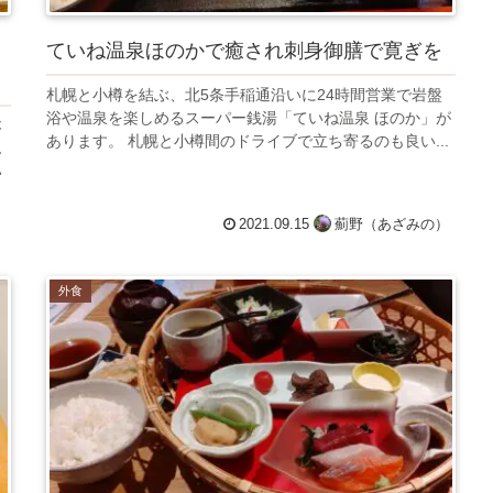
ていね温泉ほのかで癒され刺身御膳で寛ぎを
札幌と小樽を結ぶ、北5条手稲通沿いに24時間営業で岩盤
浴や温泉を楽しめるスーパー銭湯「ていね温泉 ほのか」が
本
あります。 札幌と小樽間のドライブで立ち寄るのも良い...
ん
い
）
2021.09.15
薊野（あざみの）
外食