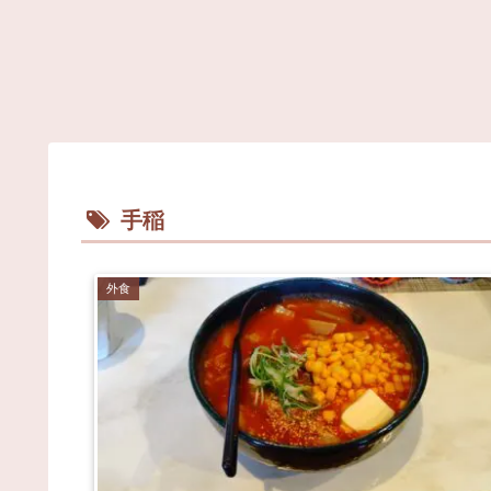
手稲
外食