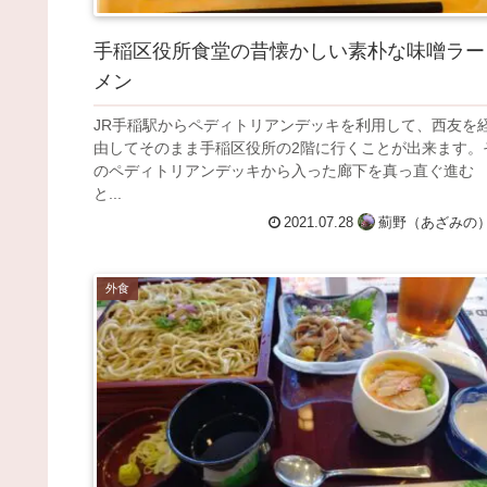
手稲区役所食堂の昔懐かしい素朴な味噌ラー
メン
JR手稲駅からペディトリアンデッキを利用して、西友を
由してそのまま手稲区役所の2階に行くことが出来ます。
のペディトリアンデッキから入った廊下を真っ直ぐ進む
と...
2021.07.28
薊野（あざみの
外食