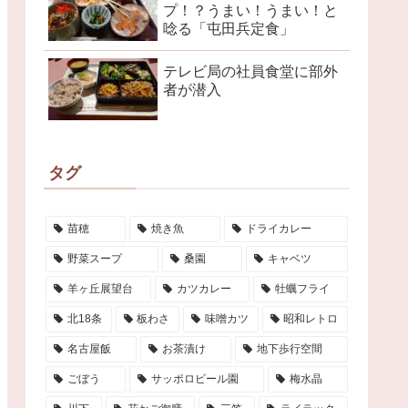
プ！？うまい！うまい！と
唸る「屯田兵定食」
テレビ局の社員食堂に部外
者が潜入
タグ
苗穂
焼き魚
ドライカレー
野菜スープ
桑園
キャベツ
羊ヶ丘展望台
カツカレー
牡蠣フライ
北18条
板わさ
味噌カツ
昭和レトロ
名古屋飯
お茶漬け
地下歩行空間
ごぼう
サッポロビール園
梅水晶