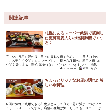
関連記事
札幌にあるスーパー銭湯で復刻し
西区エリア
た更科蕎麦入りの特製御膳でくつ
ろぐ
広～いお風呂に浸かり、日々の疲れを癒すために、「日常の中の、
こころ安らぐ空間」をコンセプトに、様々な種類のお風呂と癒しの
空間を提供する「湯処 花ゆづき」でくつろいできました。 湯処 華
ゆづきさんは、実はお風呂だけでなく、食事何処にも力を入れ...
薊野（あざみの）
2021.10.28
ちょっとリッチなお店の隠れた珍
西区エリア
しい魚料理
全国に気軽に利用できる外食店と云って直ぐに思い浮かぶのがファ
ミリーレストランですが、店舗の種類は沢山あっても、メニューが