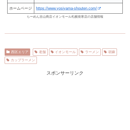
ホームページ
https://www.yosiyama-shouten.com/
らーめん吉山商店イオンモール札幌発寒店の店舗情報
西区エリア
老舗
イオンモール
ラーメン
胡麻
カップラーメン
スポンサーリンク