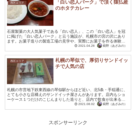
「白い恋人パーク」で頂く猿払産
西区エリア
のホタテカレー
石屋製菓の大人気菓子である「白い恋人」、この「白い恋人」を冠
に掲げた「白い恋人パーク」と云う施設が、札幌市の宮の沢にあり
ます。お菓子造りの製造工場の見学や、実際にお菓子を作る体験な
ども出来るファミリー向けのテーマパークです。 札幌市の人気観...
薊野（あざみの）
2021.04.26
札幌の琴似で、厚切りサンドイッ
西区エリア
チで人気の店
札幌の市営地下鉄東西線の琴似駅からほど近い、北5条・手稲通に、
とても小さな店構えのサンドイッチ屋さんがあります。店内もショ
ーケース１つだけのこじんまりした造りと、店内で飲食が出来るテ
ーブル席が３つ程の店なのですが、次々とお客様の来店する人気...
薊野（あざみの）
2021.08.02
スポンサーリンク