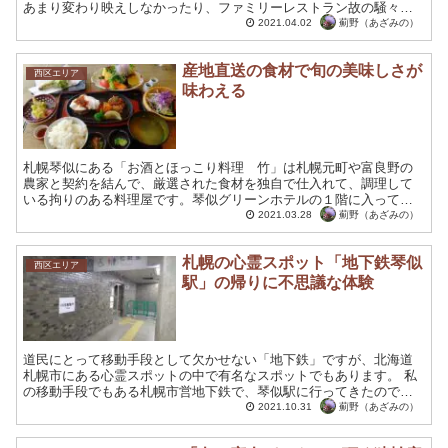
あまり変わり映えしなかったり、ファミリーレストラン故の騒々し
い雰囲気で落ち着いて料理を楽しめないということは多々あると
薊野（あざみの）
2021.04.02
思...
産地直送の食材で旬の美味しさが
西区エリア
味わえる
札幌琴似にある「お酒とほっこり料理 竹」は札幌元町や富良野の
農家と契約を結んで、厳選された食材を独自で仕入れて、調理して
いる拘りのある料理屋です。琴似グリーンホテルの１階に入ってい
る料理屋なので、北海道の旅行の際に便利だと思います。勿論、
薊野（あざみの）
2021.03.28
地...
札幌の心霊スポット「地下鉄琴似
西区エリア
駅」の帰りに不思議な体験
道民にとって移動手段として欠かせない「地下鉄」ですが、北海道
札幌市にある心霊スポットの中で有名なスポットでもあります。 私
の移動手段でもある札幌市営地下鉄で、琴似駅に行ってきたので、
そこに関わる不可解な心霊現象をご紹介いたします。 琴似駅中...
薊野（あざみの）
2021.10.31