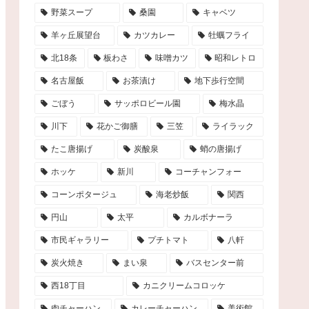
野菜スープ
桑園
キャベツ
羊ヶ丘展望台
カツカレー
牡蠣フライ
北18条
板わさ
味噌カツ
昭和レトロ
名古屋飯
お茶漬け
地下歩行空間
ごぼう
サッポロビール園
梅水晶
川下
花かご御膳
三笠
ライラック
たこ唐揚げ
炭酸泉
蛸の唐揚げ
ホッケ
新川
コーチャンフォー
コーンポタージュ
海老炒飯
関西
円山
太平
カルボナーラ
市民ギャラリー
プチトマト
八軒
炭火焼き
まい泉
バスセンター前
西18丁目
カニクリームコロッケ
肉チャーハン
カレーチャーハン
美術館