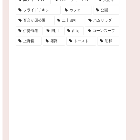
フライドチキン
カフェ
公園
百合が原公園
二十四軒
ハムサラダ
伊勢海老
四川
西岡
コーンスープ
上野幌
篠路
トースト
昭和