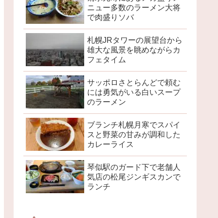
ニュー多数のラーメン大将
で肉盛りソバ
札幌JRタワーの展望台から
雄大な風景を眺めながらカ
フェタイム
サッポロさとらんどで頼む
には勇気がいる白いスープ
のラーメン
ブランチ札幌月寒でスパイ
スと野菜の甘みが調和した
カレーライス
琴似駅のガード下で老舗人
気店の松尾ジンギスカンで
ランチ