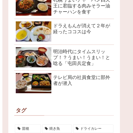
王に君臨する肉みそラー油
チャーハンを食す
ドラえもんが消えて２年が
経ったココスは今
明治時代にタイムスリッ
プ！？うまい！うまい！と
唸る「屯田兵定食」
テレビ局の社員食堂に部外
者が潜入
タグ
苗穂
焼き魚
ドライカレー