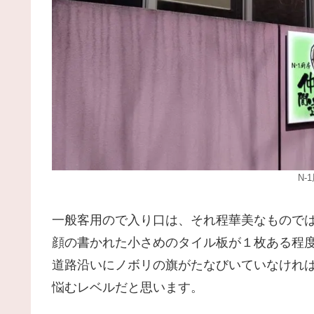
N-
一般客用ので入り口は、それ程華美なもので
顔の書かれた小さめのタイル板が１枚ある程
道路沿いにノボリの旗がたなびいていなけれ
悩むレベルだと思います。