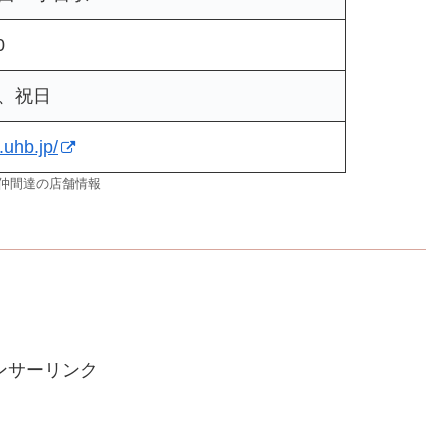
0
、祝日
.uhb.jp/
房仲間達の店舗情報
ンサーリンク