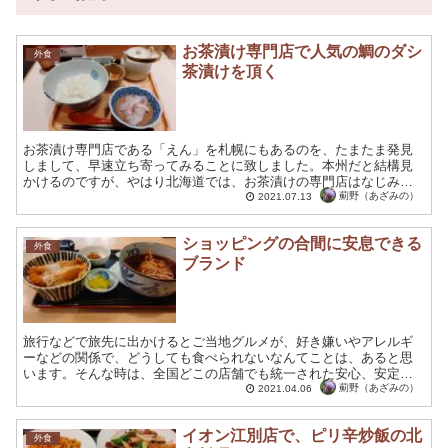
お茶漬け専門店で人気の鯛のダシ
外食
茶漬けを頂く
お茶漬け専門店である「えん」を札幌にもあるのを、たまたま発見
しまして、早速立ち寄ってみることに致しました。本州だと結構見
かけるのですが、やはり北海道では、お茶漬けの専門店はなじみが
薄い部分があるのかも知れません。ですが、リピーターと思われ
薊野（あざみの）
2021.07.13
る...
ショッピングの合間に安息できる
外食
ブランド
旅行などで旅先に出かけるとご当地グルメが、好き嫌いやアレルギ
ーなどの関係で、どうしても食べられないなんてことは、あると思
います。そんな時は、全国どこの店舗でも統一された安心、安定の
レストランが救世主的存在に思えてくる事でしょう。 イトーヨー...
薊野（あざみの）
2021.04.06
イオン江別店で、ピリ辛炒飯の北
外食