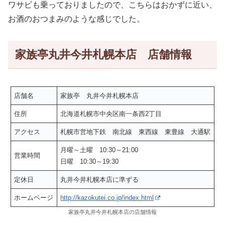
ワサビも乗っておりましたので、こちらはおかずに近い、
お酒のおつまみのような感じでした。
家族亭丸井今井札幌本店 店舗情報
店舗名
家族亭 丸井今井札幌本店
住所
北海道札幌市中央区南一条西2丁目
アクセス
札幌市営地下鉄 南北線 東西線 東豊線 大通駅
月曜～土曜 10:30～21:00
営業時間
日曜 10:30～19:30
定休日
丸井今井札幌本店に準ずる
ホームページ
http://kazokutei.co.jp/index.html
家族亭丸井今井札幌本店の店舗情報