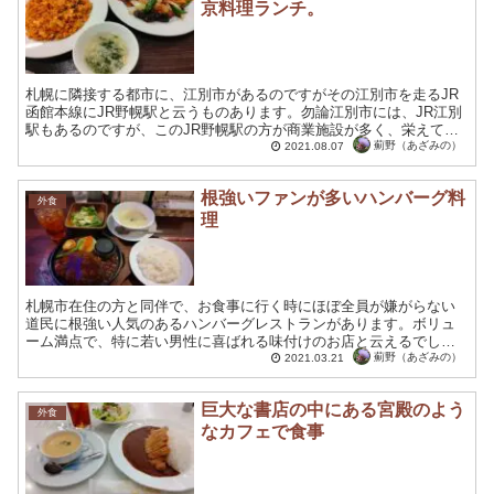
京料理ランチ。
札幌に隣接する都市に、江別市があるのですがその江別市を走るJR
函館本線にJR野幌駅と云うものあります。勿論江別市には、JR江別
駅もあるのですが、このJR野幌駅の方が商業施設が多く、栄えてい
る感じが致します。野幌駅の近隣には、イオンモールも２...
薊野（あざみの）
2021.08.07
根強いファンが多いハンバーグ料
外食
理
札幌市在住の方と同伴で、お食事に行く時にほぼ全員が嫌がらない
道民に根強い人気のあるハンバーグレストランがあります。ボリュ
ーム満点で、特に若い男性に喜ばれる味付けのお店と云えるでしょ
う。 札幌ファクトリーと琴似にしかない お目当てのハンバーグ...
薊野（あざみの）
2021.03.21
巨大な書店の中にある宮殿のよう
外食
なカフェで食事