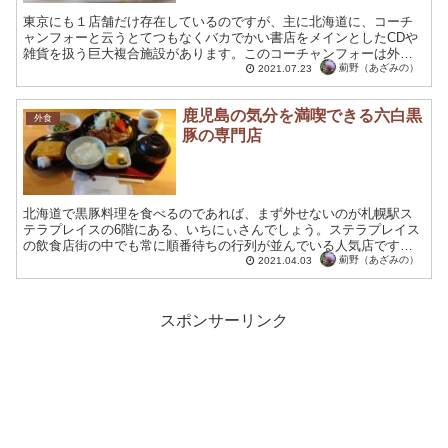
東京にも１店舗だけ存在しているのですが、主に北海道に、コーチ
ャンフォーと云うとてつもなくバカでかい書店をメインとしたCDや
雑貨を扱う巨大複合施設があります。このコーチャンフォーは外観
は、東南アジアの仏教寺院を思わせる佇まいなのですが、内部は...
薊野（あざみの）
2021.07.23
鹿児島の気分を満喫できる六白黒
外食
豚の専門店
北海道で黒豚料理を食べるのであれば、まず外せないのが札幌駅ス
テラプレイスの6階にある、いちにぃさんでしょう。ステラプレイス
の飲食店街の中でも常に順番待ちの行列が並んでいる人気店です。
鹿児島の名物料理などのメニューが揃っているのも特徴の一つで...
薊野（あざみの）
2021.04.03
スポンサーリンク