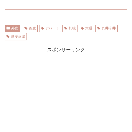
外食
蕎麦
デパート
札幌
大通
丸井今井
蕎麦豆腐
スポンサーリンク