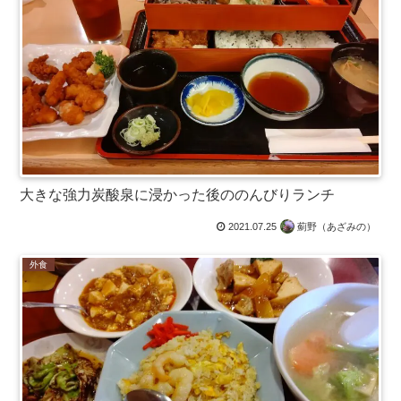
大きな強力炭酸泉に浸かった後ののんびりランチ
2021.07.25
薊野（あざみの）
外食