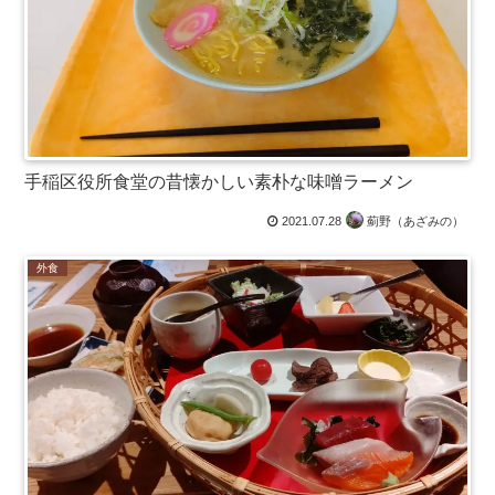
手稲区役所食堂の昔懐かしい素朴な味噌ラーメン
2021.07.28
薊野（あざみの）
外食