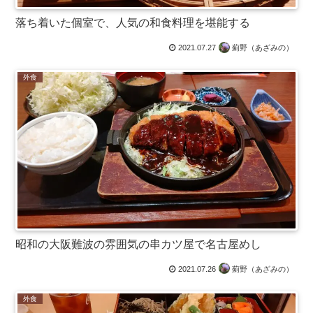
落ち着いた個室で、人気の和食料理を堪能する
2021.07.27
薊野（あざみの）
外食
昭和の大阪難波の雰囲気の串カツ屋で名古屋めし
2021.07.26
薊野（あざみの）
外食