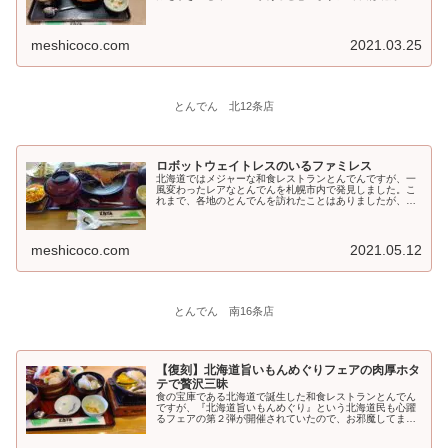
関...
meshicoco.com
2021.03.25
とんでん 北12条店
ロボットウェイトレスのいるファミレス
北海道ではメジャーな和食レストランとんでんですが、一
風変わったレアなとんでんを札幌市内で発見しました。こ
れまで、各地のとんでんを訪れたことはありましたが、間
取り...
meshicoco.com
2021.05.12
とんでん 南16条店
【復刻】北海道旨いもんめぐりフェアの肉厚ホタ
テで贅沢三昧
食の宝庫である北海道で誕生した和食レストランとんでん
ですが、『北海道旨いもんめぐり』という北海道民も心躍
るフェアの第２弾が開催されていたので、お邪魔してまい
りま...