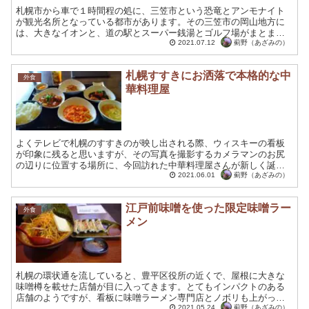
札幌市から車で１時間程の処に、三笠市という恐竜とアンモナイト
が観光名所となっている都市があります。その三笠市の岡山地方に
は、大きなイオンと、道の駅とスーパー銭湯とゴルフ場がまとまっ
た地域があり、周囲の住民の人気のスポットとなっているので
薊野（あざみの）
2021.07.12
す。...
札幌すすきにお洒落で本格的な中
外食
華料理屋
よくテレビで札幌のすすきのが映し出される際、ウィスキーの看板
が印象に残ると思いますが、その写真を撮影するカメラマンのお尻
の辺りに位置する場所に、今回訪れた中華料理屋さんが新しく誕生
致しました。真っ赤な外観で良く目立つので、今後待合せの場所
薊野（あざみの）
2021.06.01
に...
江戸前味噌を使った限定味噌ラー
外食
メン
札幌の環状通を流していると、豊平区役所の近くで、屋根に大きな
味噌樽を載せた店舗が目に入ってきます。とてもインパクトのある
店舗のようですが、看板に味噌ラーメン専門店とノボリも上がって
おり、環状通を通るたびに、気になるお店の一つでもありまし
薊野（あざみの）
2021.05.24