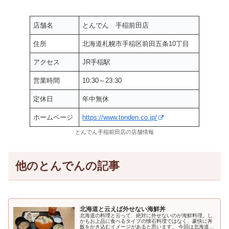
店舗名
とんでん 手稲前田店
住所
北海道札幌市手稲区前田五条10丁目
アクセス
JR手稲駅
営業時間
10:30～23:30
定休日
年中無休
ホームページ
https://www.tonden.co.jp/
とんでん手稲前田店の店舗情報
他のとんでんの記事
北海道と云えば外せない海鮮丼
北海道の料理と云って、絶対に外せないのが海鮮料理。し
かもお上品に食べるタイプの懐石料理ではなく、豪快に丼
飯をかき込むイメージがあると思います。 今回は北海道・