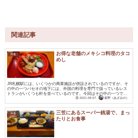
関連記事
お得な老舗のメキシコ料理のタコ
外食
めし
JR札幌駅には、いくつかの商業施設が併設されているのですが、そ
の中の一つパセオの地下には、外国の料理を専門で扱っているレス
トランがいくつも軒を並べているのです。今回はその中の一つであ
る、メキシコ料理の老舗である、ソンブレロ・メヒカーノを訪れ...
薊野（あざみの）
2021.06.07
三笠にあるスーパー銭湯で、まっ
外食
たりとお食事