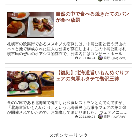
た。...
自然の中で食べる焼きたてのパン
外食
が食べ放題
札幌市の歓楽街であるススキノの南側には、中島公園と云う沢山の
木々と池で構成された巨大な公園が存在します。この中島公園は札
幌市民の憩いのオアシス的存在で、公園内にはコンサートホールや
豊平館などの文化施設も多く配置されているのです。 中島公園の...
薊野（あざみの）
2021.04.24
【復刻】北海道旨いもんめぐりフ
外食
ェアの肉厚ホタテで贅沢三昧
食の宝庫である北海道で誕生した和食レストランとんでんですが、
『北海道旨いもんめぐり』という北海道民も心躍るフェアの第２弾
が開催されていたので、お邪魔してまいりました。 フェアメニュー
のメインは３種類あり、ゴロゴロ野菜とチキンのスープカレーや...
薊野（あざみの）
2021.09.28
スポンサーリンク