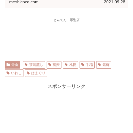
meshicoco.com
2021.09.28
とんでん 厚別店
外食
茶碗蒸し
蕎麦
札幌
手稲
紫蘇
いわし
はまぐり
スポンサーリンク