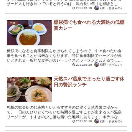
サービスも行き届いていると云うのは、流石長い年月を経験として
積まれてきただけのことあはある老舗のとんかつ屋さんだと頷い
薊野（あざみの）
2021.04.10
て...
糖尿病でも食べれる大満足の低糖
外食
質カレー
糖尿病になると食事制限をかけられてしまうので、中々食べたい食
事を食べることが出来なくなります。特に食事制限でハードルが高
いとされる一般的な食事がカレーライスとラーメンと云えるでしょ
う。この２大ハードルの１つであるカレーライスが実は外食で食
薊野（あざみの）
2021.03.20
べ...
天然スパ温泉でまったり過ごす休
外食
日の贅沢ランチ
札幌の歓楽街の代表格といえるすすきのに湧く天然温泉に浸かっ
て、一日のんびりとくつろいだ時間を過ごすことが出来るスパ温泉
リーゾトが、すすきの少し落ち着いた地域にあります。ホテルなど
も併設されており、ホテルの宿泊客もこのスパ温泉を利用すること
薊野（あざみの）
2021.05.10
が...