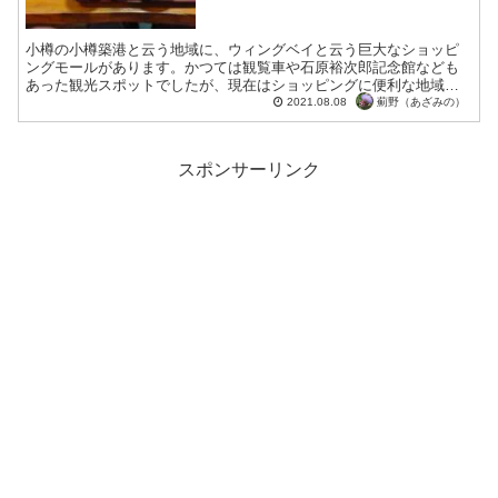
小樽の小樽築港と云う地域に、ウィングベイと云う巨大なショッピ
ングモールがあります。かつては観覧車や石原裕次郎記念館なども
あった観光スポットでしたが、現在はショッピングに便利な地域に
沿ったエリアとして発展しています。小樽の海に沿って建設され
薊野（あざみの）
2021.08.08
て...
スポンサーリンク