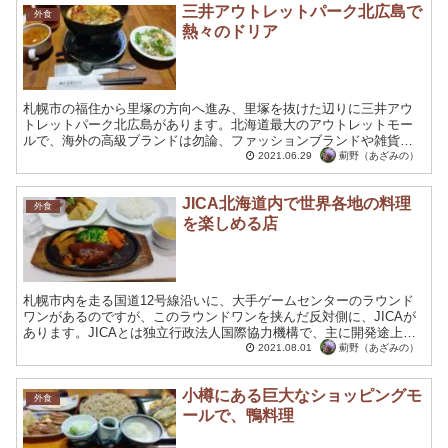
三井アウトレットパーク北広島で
外食
熱々のドリア
札幌市の福住から里塚の方向へ進み、里塚を抜けた辺りに三井アウ
トレットパーク北広島があります。北海道最大のアウトレットモー
ルで、海外の高級ブランドは勿論、ファッションブランドや雑貨や
食品に至る迄、様々な商品がお得な価格で購入出来る人気のスポ
薊野（あざみの）
2021.06.29
ッ...
JICA北海道内で世界各地の料理
外食
を楽しめる店
札幌市内を走る国道12号線沿いに、大手ゲームセンターのラウンド
ワンがあるのですが、このラウンドワンを挟んだ反対側に、JICAが
あります。JICAとは独立行政法人国際協力機構で、主に開発途上国
への国際協力を行っている団体です。このJICAに今...
薊野（あざみの）
2021.08.01
小樽にある巨大なショッピングモ
外食
ールで、鴨料理