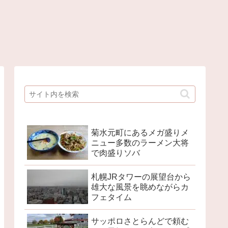
菊水元町にあるメガ盛りメ
ニュー多数のラーメン大将
で肉盛りソバ
札幌JRタワーの展望台から
雄大な風景を眺めながらカ
フェタイム
サッポロさとらんどで頼む