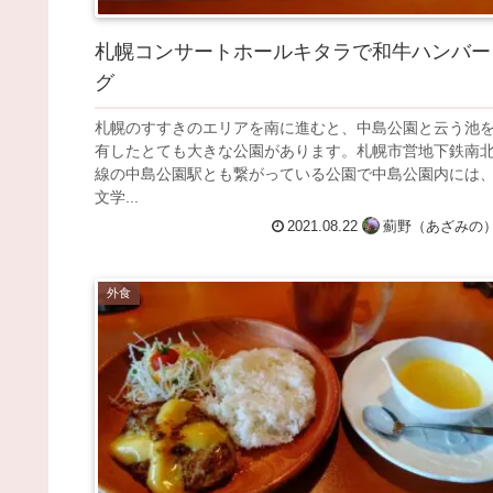
札幌コンサートホールキタラで和牛ハンバー
グ
札幌のすすきのエリアを南に進むと、中島公園と云う池
有したとても大きな公園があります。札幌市営地下鉄南
線の中島公園駅とも繋がっている公園で中島公園内には
文学...
2021.08.22
薊野（あざみの
外食