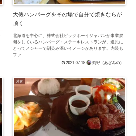
大俵ハンバーグをその場で自分で焼きならが
頂く
番
北海道を中心に、株式会社ビックボーイジャパンが事業展
ー
開をしているハンバーグ・ステーキレストランが、道民に
と
とってメジャーで馴染み深いイメージがあります。内装も
ファ...
）
2021.07.18
薊野（あざみの）
外食