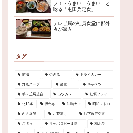
プ！？うまい！うまい！と
唸る「屯田兵定食」
テレビ局の社員食堂に部外
者が潜入
タグ
苗穂
焼き魚
ドライカレー
野菜スープ
桑園
キャベツ
羊ヶ丘展望台
カツカレー
牡蠣フライ
北18条
板わさ
味噌カツ
昭和レトロ
名古屋飯
お茶漬け
地下歩行空間
ごぼう
サッポロビール園
梅水晶