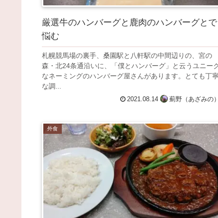
厳選牛のハンバーグと鹿肉のハンバーグとで
悩む
札幌競馬場の裏手、桑園駅と八軒駅の中間辺りの、宮の
森・北24条通沿いに、「僕とハンバーグ」と云うユニー
なネーミングのハンバーグ屋さんがあります。とても丁
な調...
2021.08.14
薊野（あざみの
外食