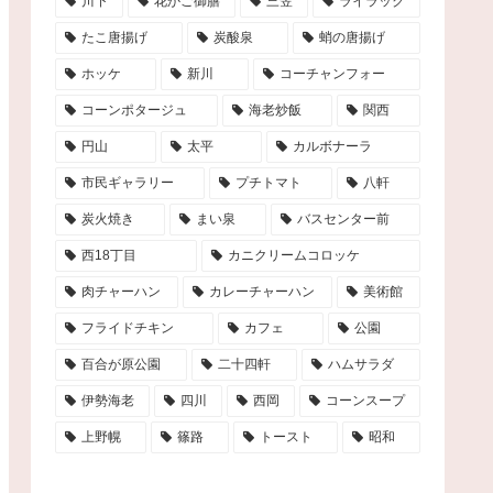
川下
花かご御膳
三笠
ライラック
たこ唐揚げ
炭酸泉
蛸の唐揚げ
ホッケ
新川
コーチャンフォー
コーンポタージュ
海老炒飯
関西
円山
太平
カルボナーラ
市民ギャラリー
プチトマト
八軒
炭火焼き
まい泉
バスセンター前
西18丁目
カニクリームコロッケ
肉チャーハン
カレーチャーハン
美術館
フライドチキン
カフェ
公園
百合が原公園
二十四軒
ハムサラダ
伊勢海老
四川
西岡
コーンスープ
上野幌
篠路
トースト
昭和