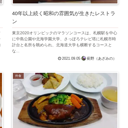
40年以上続く昭和の雰囲気が生きたレストラ
ン
す
東京2020オリンピックのマラソンコースは、札幌駅を中心
一
に中島公園や北海学園大学、さっぽろテレビ塔に札幌市時
肉
計台と名所を眺められ、北海道大学も横断するコースと
な...
）
2021.09.05
薊野（あざみの）
外食