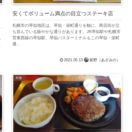
安くてボリューム満点の目立つステーキ店
札幌市の琴似地区は、琴似・栄町通りを軸に、商店街が立
ち並んでいる賑やかな通りがあります。JR琴似駅や札幌市
営東西線の琴似駅、琴似バスターミナルもこの琴似・栄町
ク
通...
寧
）
2021.05.13
薊野（あざみの）
外食