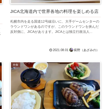
JICA北海道内で世界各地の料理を楽しめる店
札幌市内を走る国道12号線沿いに、大手ゲームセンターの
ラウンドワンがあるのですが、このラウンドワンを挟んだ
を
反対側に、JICAがあります。JICAとは独立行政法人...
北
、
）
2021.08.01
薊野（あざみの）
外食